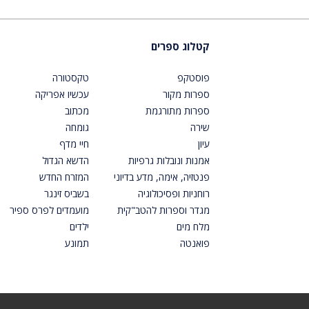
קטלוג ספרים
פוסטקפ
טקסטורה
ספרות מקור
עכשיו אפריקה
ספרות מתורגמת
מכתוב
שירה
גומחה
עיון
חיי מדף
אמנות ונובלות גרפיות
הדשא הגדול
פנטזיה, אימה, מדע בדיוני
המזרח החדש
רוחניות ופסיכולוגיה
בשביס זינגר
מגדר וספרות להטב"קית
מועמדים לפרס ספיר
מלח מים
ילדים
פואנטה
תמונע