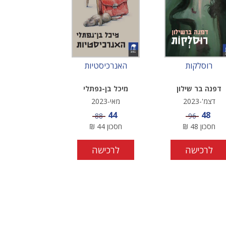
רוסלקות
האנרכיסטיות
דפנה בר שילון
מיכל בן-נפתלי
דצמ'-2023
מאי-2023
מחיר מבצע
מחיר מבצע
44
48
מחיר
מחיר
88
96
חסכון
48
₪
חסכון
44
₪
לרכישה
לרכישה