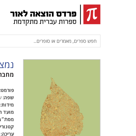
נמצ
מחבר
פורמט:
שפה:
עב
מידות:
.5
מועד ה
מסתֿ״ב
קטגוריו
עריכה: