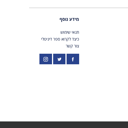
מידע נוסף
תנאי שימוש
כיצד לקרוא ספר דיגיטלי
צור קשר
פייסבוק
אינסטגרם
//twitter.com/PardesPublish