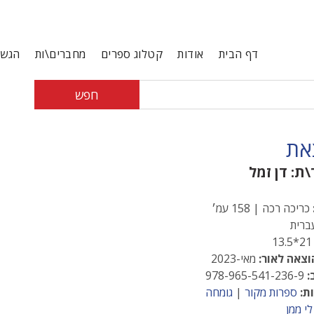
דף הבית
אודות
קטלוג ספרים
מחברים\ות
הגשת
חפש
את
\ת:
דן זמל
כריכה רכה | 158 עמ׳
רית
21*13
וצאה לאור:
מאי-2023
:
978-965-541-236-9
ת:
ספרות מקור
|
גומחה
לי ממן