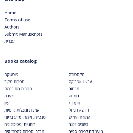
Home
Terms of use
Authors
Submit Manuscripts
עברית
Books catalog
טקסטורה
פוסטקפ
עכשיו אפריקה
ספרות מקור
מכתוב
ספרות מתורגמת
גומחה
שירה
חיי מדף
עיון
הדשא הגדול
אמנות ונובלות גרפיות
המזרח החדש
פנטזיה, אימה, מדע בדיוני
בשביס זינגר
רוחניות ופסיכולוגיה
מועמדים לפרס ספיר
מגדר וספרות להטב"קית