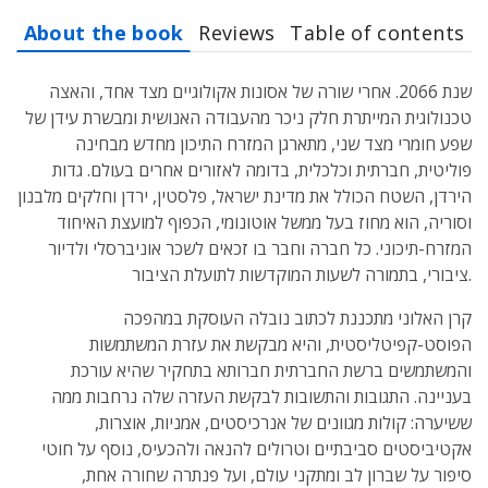
About the book
Reviews
Table of contents
שנת 2066. אחרי שורה של אסונות אקולוגיים מצד אחד, והאצה
טכנולוגית המייתרת חלק ניכר מהעבודה האנושית ומבשרת עידן של
שפע חומרי מצד שני, מתארגן המזרח התיכון מחדש מבחינה
פוליטית, חברתית וכלכלית, בדומה לאזורים אחרים בעולם. גדות
הירדן, השטח הכולל את מדינת ישראל, פלסטין, ירדן וחלקים מלבנון
וסוריה, הוא מחוז בעל ממשל אוטונומי, הכפוף למועצת האיחוד
המזרח-תיכוני. כל חברה וחבר בו זכאים לשכר אוניברסלי ולדיור
ציבורי, בתמורה לשעות המוקדשות לתועלת הציבור.
קרן האלוני מתכננת לכתוב נובלה העוסקת במהפכה
הפוסט-קפיטליסטית, והיא מבקשת את עזרת המשתמשות
והמשתמשים ברשת החברתית חברותא בתחקיר שהיא עורכת
בעניינה. התגובות והתשובות לבקשת העזרה שלה נרחבות ממה
ששיערה: קולות מגוונים של אנרכיסטים, אמניות, אוצרות,
אקטיביסטים סביבתיים וטרולים להנאה ולהכעיס, נוסף על חוטי
סיפור על שברון לב ומתקני עולם, ועל פנתרה שחורה אחת,