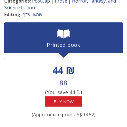
Categories:
PostCap
|
Prose
|
Horror, Fantasy, and
Science Fiction
שמעון אדף
Editing:
Printed book
Discount price
44 ₪
Price before discount
88
(You save
44
₪)
BUY NOW
(Approximate price US$ 14.52)