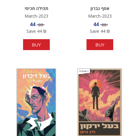
אסף גברון
תהילה חכימי
March-2023
March-2023
Sale price
Sale price
44
44
Price
Price
88
88
Save
44
₪
Save
44
₪
BUY
BUY