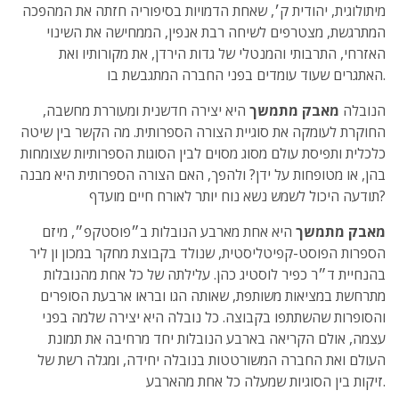
מיתולוגית, יהודית ק׳, שאחת הדמויות בסיפוריה חזתה את המהפכה
המתרגשת, מצטרפים לשיחה רבת אנפין, הממחישה את השינוי
האזרחי, התרבותי והמנטלי של גדות הירדן, את מקורותיו ואת
האתגרים שעוד עומדים בפני החברה המתגבשת בו.
הנובלה
מאבק מתמשך
היא יצירה חדשנית ומעוררת מחשבה,
החוקרת לעומקה את סוגיית הצורה הספרותית. מה הקשר בין שיטה
כלכלית ותפיסת עולם מסוג מסוים לבין הסוגות הספרותיות שצומחות
בהן, או מטופחות על ידן? ולהפך, האם הצורה הספרותית היא מבנה
תודעה היכול לשמש נשא נוח יותר לאורח חיים מועדף?
מאבק מתמשך
היא אחת מארבע הנובלות ב״פוסטקפ״, מיזם
הספרות הפוסט-קפיטליסטית, שנולד בקבוצת מחקר במכון ון ליר
בהנחיית ד״ר כפיר לוסטיג כהן. עלילתה של כל אחת מהנובלות
מתרחשת במציאות משותפת, שאותה הגו ובראו ארבעת הסופרים
והסופרות שהשתתפו בקבוצה. כל נובלה היא יצירה שלמה בפני
עצמה, אולם הקריאה בארבע הנובלות יחד מרחיבה את תמונת
העולם ואת החברה המשורטטות בנובלה יחידה, ומגלה רשת של
זיקות בין הסוגיות שמעלה כל אחת מהארבע.