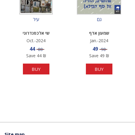
גם
עיר
שמעון אדף
שי אלכסנדרוני
Oct.-2024
Jan.-2024
Sale price
Sale price
44
49
Price
Price
88
98
Save
44
₪
Save
49
₪
BUY
BUY
Site map