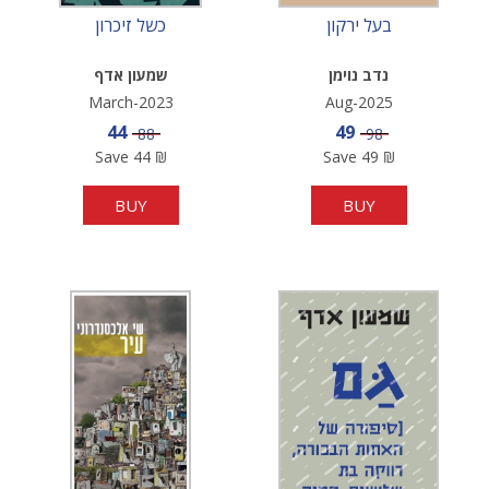
בעל ירקון
כשל זיכרון
נדב נוימן
שמעון אדף
March-2023
Aug-2025
Sale price
Sale price
44
49
Price
Price
88
98
Save
44
₪
Save
49
₪
BUY
BUY