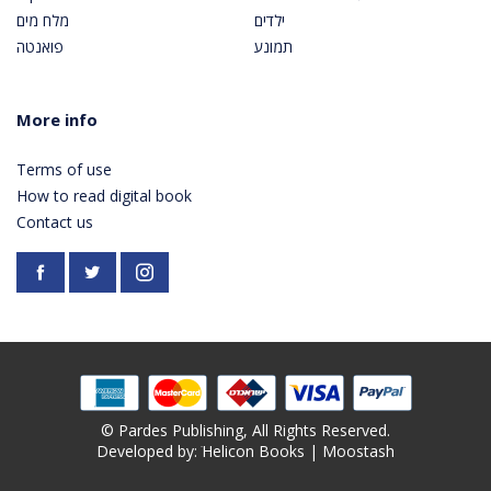
ילדים
מלח מים
תמונע
פואנטה
More info
Terms of use
How to read digital book
Contact us
Facebook
https://twitter.com/PardesPublish
Instagram
© Pardes Publishing, All Rights Reserved.
Developed by: ׁ
Helicon Books
|
Moostash