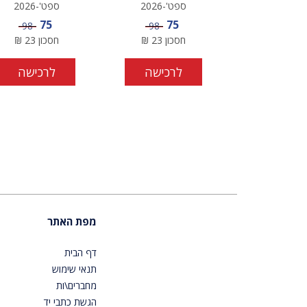
ספט'-2026
ספט'-2026
מחיר מבצע
מחיר מבצע
75
75
מחיר
מחיר
98
98
חסכון
23
₪
חסכון
23
₪
לרכישה
לרכישה
מפת האתר
דף הבית
תנאי שימוש
מחברים\ות
הגשת כתבי יד