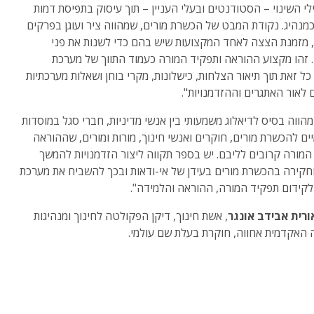
לי השינוי – הסטודנטים ובעלי העניין – תוך עיסוק בתפיסת דמות
מנהיג. נקודת המבט של הכשרת מורים, שמהווה ציר ועוגן בפרקים
 מזמנת הצצה לאחד המקצועות שיש בהם כדי לשנות את פני
זהו מקצוע ההוראה ותפקיד המורה כעמוד התווך של מערכת
 כל זאת תוך תיאור הצלחות, כישלונות, מקרי בוחן ושאלות מערכתיות
 לאור האתגרים וההזדמנויות".
הווה בסיס לדיאלוג משמעותי בין אנשי מדיניות, חברי סגל במוסדות
ם להכשרת מורים, חוקרים ואנשי חינוך, מורות ומורים, שההוראה
המורה קרובים לליבם. יש בספר תקווה ליצור הזדמנויות להמשך
חקירה בהכשרת מורים בעידן של אי-ודאות ובכך להשביח את מערכת
לקידום תפקיד המורה, ההוראה והלמידה".
ורית אבידב אונגר
, אשת חינוך, דיקן הפקולטה לחינוך ומנהיגות
האקדמית אחווה, חוקרת בעלת שם עולמי.