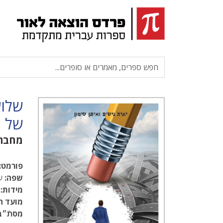
שלוש
של א
מחברי
פורמט:
שפה:
עב
מידות:
.5
מועד ה
מסתֿ״ב