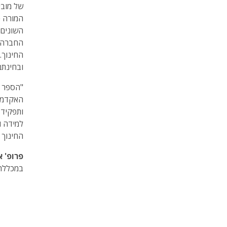
של מובי
המורה כ
השונים,
החברה. 
החינוך.
ובחינתם
"הספר מ
האקדמיי
ותפקיד 
למידה ו
החינוך 
פרופ' א
במכללה 