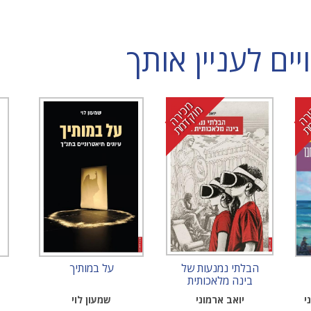
ם לעניין אותך
מ
י
ר
ה
ו
ק
ד
מ
כ
מ
ת
הבלתי נמנעות של
על במותיך
בינה מלאכותית
בחינוך
י
יואב ארמוני
שמעון לוי