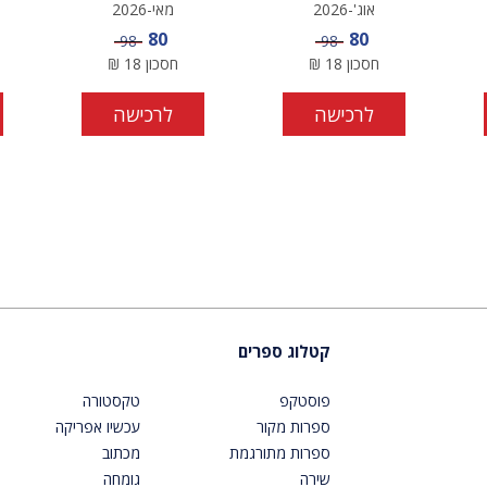
אוג'-2026
מאי-2026
מחיר מבצע
מחיר מבצע
80
80
מחיר
מחיר
98
98
חסכון
18
₪
חסכון
18
₪
לרכישה
לרכישה
קטלוג ספרים
פוסטקפ
טקסטורה
ספרות מקור
עכשיו אפריקה
ספרות מתורגמת
מכתוב
שירה
גומחה