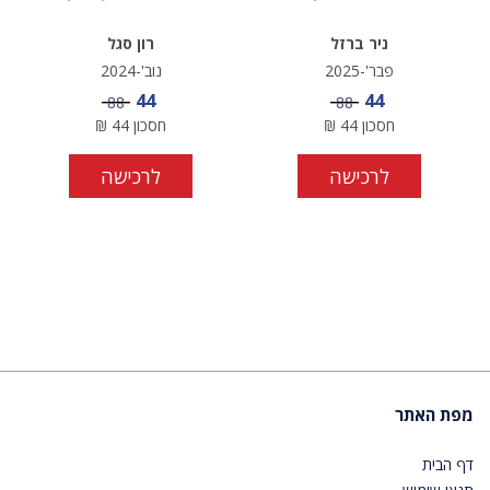
ניר ברזל
רון סגל
פבר'-2025
נוב'-2024
מחיר מבצע
מחיר מבצע
44
44
מחיר
מחיר
88
88
חסכון
44
₪
חסכון
44
₪
לרכישה
לרכישה
מפת האתר
דף הבית