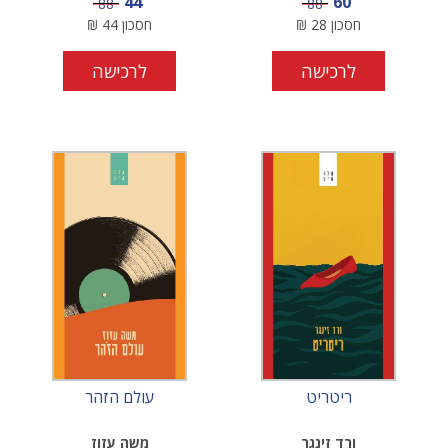
מחיר מבצע
מחיר מבצע
44
60
מחיר
מחיר
88
88
חסכון
28
₪
חסכון
44
₪
לרכישה
לרכישה
ריטריט
עולם הזהר
ורד זינגר
משה עזוז