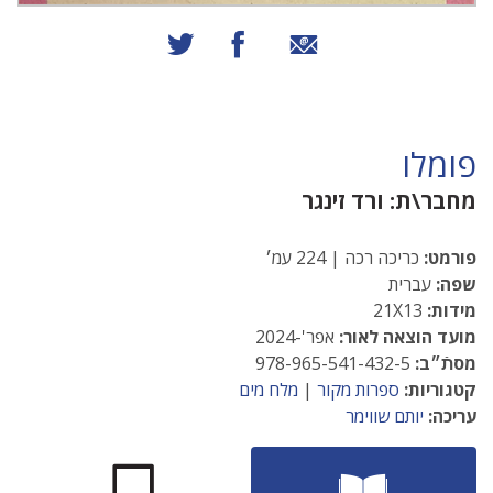
שיתוף באמצעות אימייל
שיתוף בפייסבוק
שיתוף בטוויטר
פומלו
מחבר\ת:
ורד זינגר
פורמט:
כריכה רכה | 224 עמ׳
שפה:
עברית
מידות:
21X13
מועד הוצאה לאור:
אפר'-2024
מסתֿ״ב:
978-965-541-432-5
קטגוריות:
ספרות מקור
|
מלח מים
עריכה:
יותם שווימר