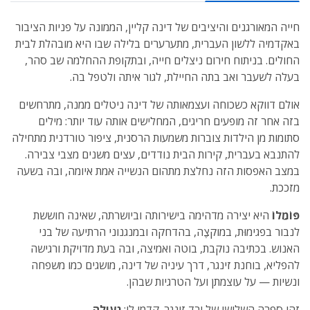
חייה המאורגנים והיציבים של דינה קליין, הממונה על פניות הציבור
באקדמיה ללשון העברית, מתערערים בלילה שבו היא מובהלת לבית
החולים. בניתוח חירום ניצלים חייה, ובתקופת ההחלמה שב סהר,
בעלה לשעבר ואב בתה החיילת, לגור איתה ולטפל בה.
אולם דווקא כשכוחה ועצמאותה של דינה ניטלים ממנה, מתרחשים
בזה אחר זה מופעים חריגים, המחלישים אותה עוד יותר: מילים
סתומות מן הילדות צוברות משמעות הרסנית, ציפור טורדנית מתחילה
להתנבא בעברית, קירות הבית נודדים, עצים משנים מצבי צבירה.
במצב האפסות הזה נחלצת מתהום הנשייה אמת איומה, ובה בשעה
מזככת.
פּוֹמֵֵלוֹ
היא יצירה מדהימה בישירותה וביושרתה, שאינה חוששת
לנבור בפגימוּת, במוקצֶֶה, בהדחקה ובמנגנוני הרתיעה של בני
האנוש. בכתיבה נוקבת, בוטה ואמיצה, ובה בעת מדויקת ורגישה
להפליא, בוחנת זינגר, דרך עיניה של דינה, מושגים כמו משפחה
ונשיות — על עוצמתן ועל הטרגיות שבהן.
זהו ספרה השלישי של ורד זינגר. קדמו לו:
נעולה