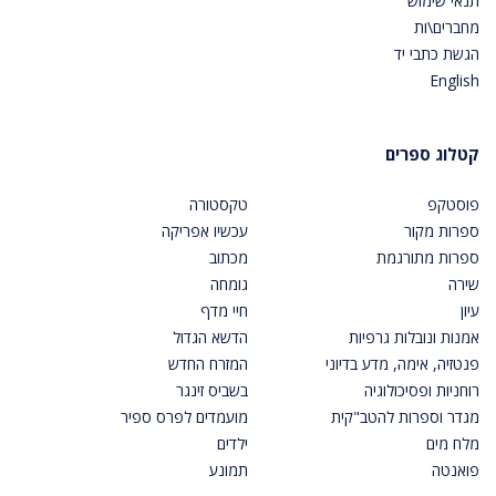
תנאי שימוש
מחברים\ות
הגשת כתבי יד
English
קטלוג ספרים
פוסטקפ
טקסטורה
ספרות מקור
עכשיו אפריקה
ספרות מתורגמת
מכתוב
שירה
גומחה
עיון
חיי מדף
אמנות ונובלות גרפיות
הדשא הגדול
פנטזיה, אימה, מדע בדיוני
המזרח החדש
רוחניות ופסיכולוגיה
בשביס זינגר
מגדר וספרות להטב"קית
מועמדים לפרס ספיר
מלח מים
ילדים
פואנטה
תמונע