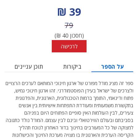
מחיר הנחה
39 ₪
מחיר לפני הנחה
79
(חסכון
40
₪)
לרכישה
על הספר
ביקורות
תוכן עניינים
ספר זה מציג מודל מפורט של ארגון חינוכי המותאם לערכים הרצויים
ולצרכים של ישראל בעידן הפוסטמודרני. זהו ארגון חינוכי גמיש,
פתוח ודינאמי, התומך ברמות הטכנולוגית, הארגונית, והפדגוגית
בתקשורת משמעותית ומעודדת התפתחות אישיותית בין אנשים
צעירים, לבין העולמות האין סופיים הפתוחים היום בפניהם
בסביבתם ובעולם הווירטואלי ובינם לבין עצמם. המודל נולד כתגובה
למצוקה של כל המעורבים בחינוך בדור האחרון לנוכח תהליך
הקריסה הערכית והארגונית בו מצויה מערכת החינוך והכישלונות