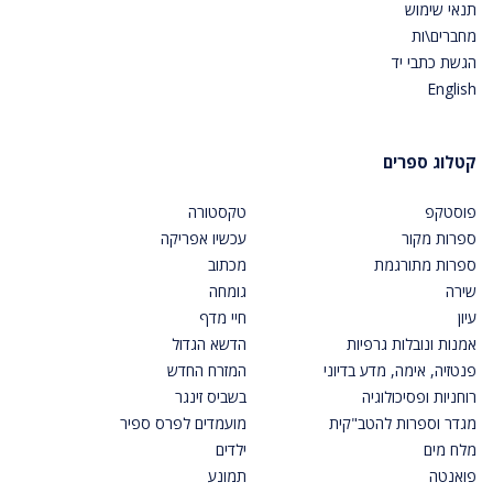
תנאי שימוש
מחברים\ות
הגשת כתבי יד
English
קטלוג ספרים
פוסטקפ
טקסטורה
ספרות מקור
עכשיו אפריקה
ספרות מתורגמת
מכתוב
שירה
גומחה
עיון
חיי מדף
אמנות ונובלות גרפיות
הדשא הגדול
פנטזיה, אימה, מדע בדיוני
המזרח החדש
רוחניות ופסיכולוגיה
בשביס זינגר
מגדר וספרות להטב"קית
מועמדים לפרס ספיר
מלח מים
ילדים
פואנטה
תמונע