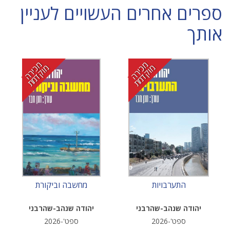
ספרים אחרים העשויים לעניין
אותך
מ
י
ר
ה
ו
ק
ד
מ
מ
י
ר
ה
ו
ק
ד
מ
כ
מ
ת
כ
מ
ת
התערבויות
מחשבה וביקורת
יהודה שנהב-שהרבני
יהודה שנהב-שהרבני
ספט'-2026
ספט'-2026