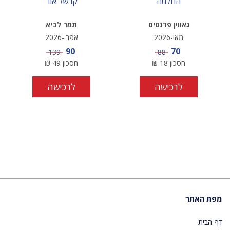
החלמה
קו של אור
גאווין פרנסיס
תמר לביא
מאי-2026
אפר'-2026
מחיר מבצע
מחיר מבצע
90
70
מחיר
מחיר
139
88
חסכון
18
₪
חסכון
49
₪
לרכישה
לרכישה
מפת האתר
דף הבית