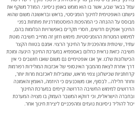
עמל בבאר שבע, אשר בו הוא מומש באופן ניסיוני. המודל משקף את
גישתנו האופטימית לחינוך הומניסטי, בראש ובראשונה משום שהוא
מבוסס על ההנחה כי המהפכות הפוסטמודרניות פותחות בפני
החינוך אופקים חדשים, חסרי תקדים באפשרויות הגלומות בהם,
למימוש המטרות ההומניסטיות. מימוש חזון זה מחייב חשיבה מוטת
עתיד, שיטתית ומהפכנית על החינוך הרצוי. אמנם בטווח הקצר
חשיבה כזאת נראית כחלום באספמיא במערכת החינוך היגעה ומוכת
הכישלונות שלנו. אך אנו אופטימיים גם משום שאנו חושבים כי אין
דרך אחרת לצאת מהמבוך האינסופי של אכזבות המולידות רפורמות
קדחתניות שכישלונן צפוי מראש, שמובילות לאכזבות מרות יותר,
וחוזר חלילה... לבסוף, אנו משוכנעים כי היוזמה, האומץ והאמונה
הדרושים למימוש החשיבה הדרושה קיימים במערכת החינוך
ובחברה הישראלית, וכי דווקא המשבר העמוק בו מצויה המערכת
יכול להוליד ניסיונות נועזים ומהפכניים ליצירת חינוך אחר.