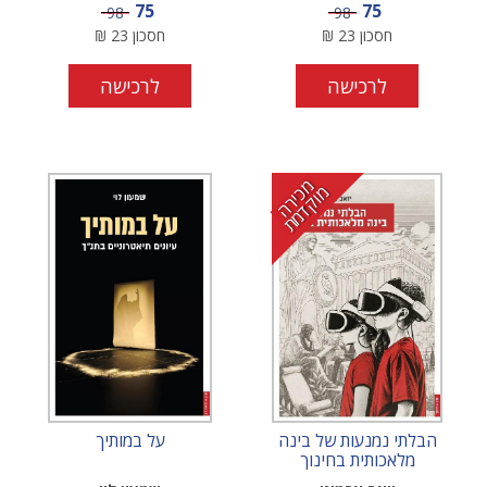
מחיר מבצע
מחיר מבצע
75
75
מחיר
מחיר
98
98
חסכון
23
₪
חסכון
23
₪
לרכישה
לרכישה
מ
י
ר
ה
ו
ק
ד
מ
כ
מ
ת
הבלתי נמנעות של בינה
על במותיך
מלאכותית בחינוך