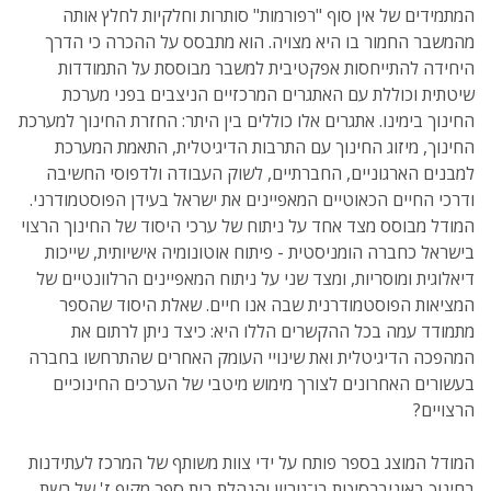
המתמידים של אין סוף "רפורמות" סותרות וחלקיות לחלץ אותה
מהמשבר החמור בו היא מצויה. הוא מתבסס על ההכרה כי הדרך
היחידה להתייחסות אפקטיבית למשבר מבוססת על התמודדות
שיטתית וכוללת עם האתגרים המרכזיים הניצבים בפני מערכת
החינוך בימינו. אתגרים אלו כוללים בין היתר: החזרת החינוך למערכת
החינוך, מיזוג החינוך עם התרבות הדיגיטלית, התאמת המערכת
למבנים הארגוניים, החברתיים, לשוק העבודה ולדפוסי החשיבה
ודרכי החיים הכאוטיים המאפיינים את ישראל בעידן הפוסטמודרני.
המודל מבוסס מצד אחד על ניתוח של ערכי היסוד של החינוך הרצוי
בישראל כחברה הומניסטית - פיתוח אוטונומיה אישיותית, שייכות
דיאלוגית ומוסריות, ומצד שני על ניתוח המאפיינים הרלוונטיים של
המציאות הפוסטמודרנית שבה אנו חיים. שאלת היסוד שהספר
מתמודד עמה בכל ההקשרים הללו היא: כיצד ניתן לרתום את
המהפכה הדיגיטלית ואת שינויי העומק האחרים שהתרחשו בחברה
בעשורים האחרונים לצורך מימוש מיטבי של הערכים החינוכיים
הרצויים?
המודל המוצג בספר פותח על ידי צוות משותף של המרכז לעתידנות
בחינוך באוניברסיטת בן־גוריון והנהלת בית ספר מקיף ז' של רשת