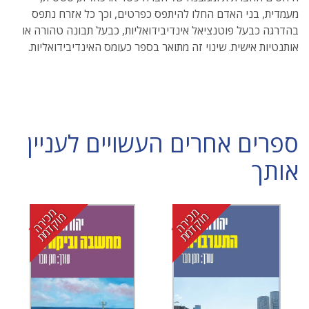
מעמדית, בני האדם החלו להיתפס כפרטים, וכך כל אזרח נתפס
בהדרגה כבעל פוטנציאל אינדיבידואליות, כבעל תבונה טהורה או
אותנטיות אישית. שינוי זה מתואר בספר כעומס האינדיבידואליות.
ספרים אחרים העשויים לעניין
אותך
מ
י
ר
ה
ו
ק
ד
מ
מ
י
ר
ה
ו
ק
ד
מ
כ
מ
ת
כ
מ
ת