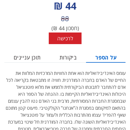
מחיר הנחה
44 ₪
מחיר לפני הנחה
88
(חסכון
44
₪)
לרכישה
על הספר
ביקורות
תוכן עניינים
עומס האינדיבידואליות הוא אחת החוויות המרכזיות המלוות את
החיים של האדם בחברה המודרנית. חוויה זו מתבטאת בקריאה לכל
אדם להתחבר לתבונתו הביקורתית ולממש את מלוא פוטנציאל
היכולות האינדיבידואליות הקיימות בו. ההנחה של הספר היא
שבמסגרת החברות המסורתיות, מרבית בני האדם נטו להבין עצמם
בהתאם למיקומם במסגרת ה"אנחנו" הקולקטיבי. מיעוט קטן מתוכם
שאף להפריד עצמו מהתרבות הכללית ולעמוד על פוטנציאל
האינדיבידואליות השונה שלו. בחברה המודרנית חל שינוי במערכת
היחסים החברתית וממבנה של חברה פטריארכאלית, סטטית,