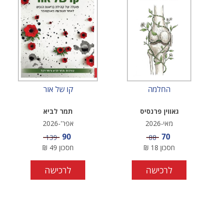
החלמה
קו של אור
גאווין פרנסיס
תמר לביא
מאי-2026
אפר'-2026
מחיר מבצע
מחיר מבצע
90
70
מחיר
מחיר
139
88
חסכון
18
₪
חסכון
49
₪
לרכישה
לרכישה