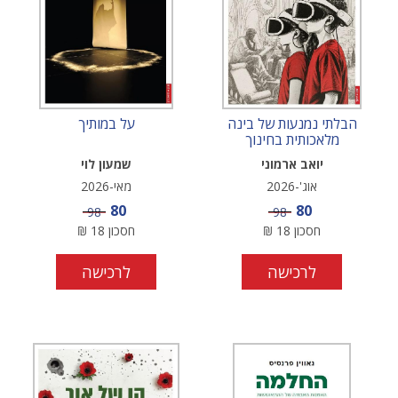
הבלתי נמנעות של בינה
על במותיך
מלאכותית בחינוך
יואב ארמוני
שמעון לוי
אוג'-2026
מאי-2026
מחיר מבצע
מחיר מבצע
80
80
מחיר
מחיר
98
98
חסכון
18
₪
חסכון
18
₪
לרכישה
לרכישה