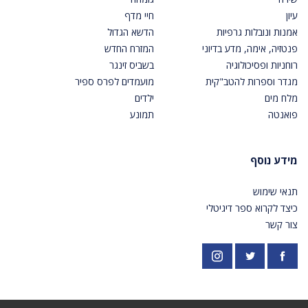
עיון
חיי מדף
אמנות ונובלות גרפיות
הדשא הגדול
פנטזיה, אימה, מדע בדיוני
המזרח החדש
רוחניות ופסיכולוגיה
בשביס זינגר
מגדר וספרות להטב"קית
מועמדים לפרס ספיר
מלח מים
ילדים
פואנטה
תמונע
מידע נוסף
תנאי שימוש
כיצד לקרוא ספר דיגיטלי
צור קשר
פייסבוק
אינסטגרם
https://twitter.com/PardesPublish