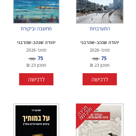
התערבויות
מחשבה וביקורת
יהודה שנהב-שהרבני
יהודה שנהב-שהרבני
ספט'-2026
ספט'-2026
מחיר מבצע
מחיר מבצע
75
75
מחיר
מחיר
98
98
חסכון
23
₪
חסכון
23
₪
לרכישה
לרכישה
מ
י
ר
ה
ו
ק
ד
מ
כ
מ
ת