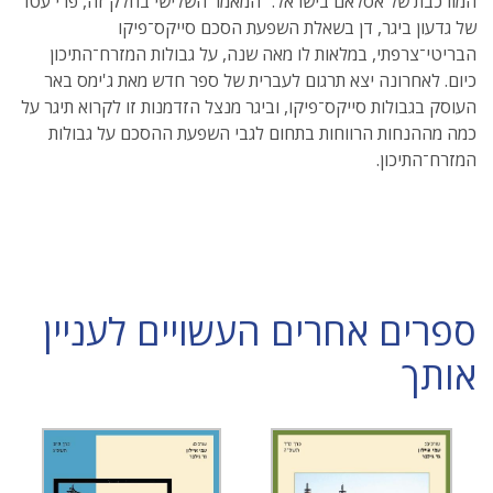
המורכבת של אסלאם בישראל." המאמר השלישי בחלק זה, פרי עטו
של גדעון ביגר, דן בשאלת השפעת הסכם סייקס־פיקו
הבריטי־צרפתי, במלאות לו מאה שנה, על גבולות המזרח־התיכון
כיום. לאחרונה יצא תרגום לעברית של ספר חדש מאת ג'ימס באר
העוסק בגבולות סייקס־פיקו, וביגר מנצל הזדמנות זו לקרוא תיגר על
כמה מההנחות הרווחות בתחום לגבי השפעת ההסכם על גבולות
המזרח־התיכון.
ספרים אחרים העשויים לעניין
אותך