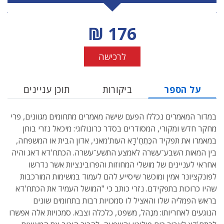
מחיר הנחה
176 ₪
לרכישה
על הספר
ביקורות
תוכן עניינים
במדור המאמרים נכללו הפעם שישה מאמרים מתחומים מגוונים, פרי
מחקר חדש ומקורי, המסודרים בסדר כרונולוגי: מיכאל נזרי בוחן
במאמרו את תפקיד הכֶּתְחֻ'דָא העות'מאני, אדון הבית או המשפחה,
בין המאות השבע־עשרה לאמצע התשע־עשרה. הכתח'דא דאג והיה
אחראי לעניינים של מושלי המחוזות והפרובינציות אשר נדרשו
לפונקציונר אמין ומוכשר שיסייע להם לעמוד במשימות המורכבות
שהיו כרוכות בתפקידם. נזרי כותב כי "המושל העמיד את הכתח'דא
בראש הפמליה שלו והאציל לו סמכויות רבות בתחומים שונים
הנוגעים לאחריותו: מנְהל, משפט, כלכלה וצבא. סמכויות אלה אפשרו