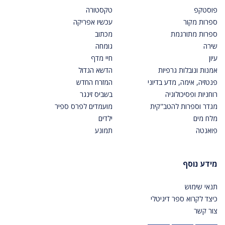
פוסטקפ
טקסטורה
ספרות מקור
עכשיו אפריקה
ספרות מתורגמת
מכתוב
שירה
גומחה
עיון
חיי מדף
אמנות ונובלות גרפיות
הדשא הגדול
פנטזיה, אימה, מדע בדיוני
המזרח החדש
רוחניות ופסיכולוגיה
בשביס זינגר
מגדר וספרות להטב"קית
מועמדים לפרס ספיר
מלח מים
ילדים
פואנטה
תמונע
מידע נוסף
תנאי שימוש
כיצד לקרוא ספר דיגיטלי
צור קשר