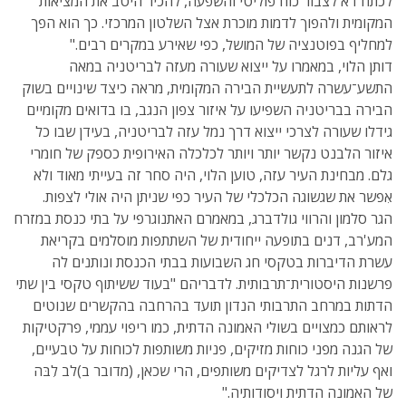
לכתח'דא לצבור כוח פוליטי והשפעה, להכיר היטב את המציאות
המקומית ולהפוך לדמות מוכרת אצל השלטון המרכזי. כך הוא הפך
למחליף בפוטנציה של המושל, כפי שאירע במקרים רבים."
דותן הלוי, במאמרו על ייצוא שעורה מעזה לבריטניה במאה
התשע־עשרה לתעשיית הבירה המקומית, מראה כיצד שינויים בשוק
הבירה בבריטניה השפיעו על איזור צפון הנגב, בו בדואים מקומיים
גידלו שעורה לצרכי ייצוא דרך נמל עזה לבריטניה, בעידן שבו כל
איזור הלבנט נקשר יותר ויותר לכלכלה האירופית כספק של חומרי
גלם. מבחינת העיר עזה, טוען הלוי, היה סחר זה בעייתי מאוד ולא
אִפשר את שגשוגה הכלכלי של העיר כפי שניתן היה אולי לצפות.
הגר סלמון והרווי גולדברג, במאמרם האתנוגרפי על בתי כנסת במזרח
המע'רב, דנים בתופעה ייחודית של השתתפות מוסלמים בקריאת
עשרת הדיברות בטקסי חג השבועות בבתי הכנסת ונותנים לה
פרשנות היסטורית־תרבותית. לדבריהם "בעוד ששיתוף טקסי בין שתי
הדתות במרחב התרבותי הנדון תועד בהרחבה בהקשרים שנוטים
לראותם כמצויים בשולי האמונה הדתית, כמו ריפוי עממי, פרקטיקות
של הגנה מפני כוחות מזיקים, פניות משותפות לכוחות על טבעיים,
ואף עליות לרגל לצדיקים משותפים, הרי שכאן, (מדובר ב)לב לִבּה
של האמונה הדתית ויסודותיה."