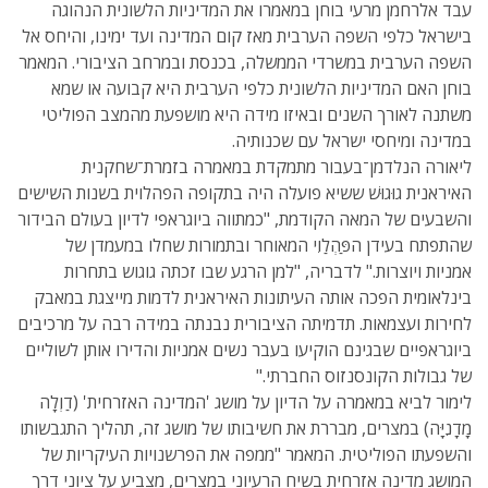
עבד אלרחמן מרעי בוחן במאמרו את המדיניות הלשונית הנהוגה
בישראל כלפי השפה הערבית מאז קום המדינה ועד ימינו, והיחס אל
השפה הערבית במשרדי הממשלה, בכנסת ובמרחב הציבורי. המאמר
בוחן האם המדיניות הלשונית כלפי הערבית היא קבועה או שמא
משתנה לאורך השנים ובאיזו מידה היא מושפעת מהמצב הפוליטי
במדינה ומיחסי ישראל עם שכנותיה.
ליאורה הנלדמן־בעבור מתמקדת במאמרה בזמרת־שחקנית
האיראנית גוּגוּשׁ ששיא פועלה היה בתקופה הפהלוית בשנות השישים
והשבעים של המאה הקודמת, "כמתווה ביוגראפי לדיון בעולם הבידור
שהתפתח בעידן הפַּהְלַוִי המאוחר ובתמורות שחלו במעמדן של
אמניות ויוצרות." לדבריה, "למן הרגע שבו זכתה גוגוש בתחרות
בינלאומית הפכה אותה העיתונות האיראנית לדמות מייצגת במאבק
לחירות ועצמאות. תדמיתה הציבורית נבנתה במידה רבה על מרכיבים
ביוגראפיים שבגינם הוקיעו בעבר נשים אמניות והדירו אותן לשוליים
של גבולות הקונסנזוס החברתי."
לימור לביא במאמרה על הדיון על מושג 'המדינה האזרחית' (דַוְלָה
מָדָנִיָּה) במצרים, מבררת את חשיבותו של מושג זה, תהליך התגבשותו
והשפעתו הפוליטית. המאמר "ממפה את הפרשנויות העיקריות של
המושג מדינה אזרחית בשיח הרעיוני במצרים, מצביע על ציוני דרך