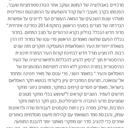
מרכזיים באבולוציה של המושג ועוקב אחר הטרנספורמציות שעבר,
הפנמתו בקרב מעצבי דעת קהל והשפעתו על ההתנהגות הפוליטית
משלהי שנות השבעים של המאה העשרים ועד לדיונים על אפשרות
הגדרתה של מצרים בסעיף הראשון בחוקת 2014 כמדינה אזרחית."
מדור חדש הנכלל בגיליון נקרא הרהורים על מצב התחום. במדור
נכללו הפעם שלושה מאמרים. הראשון פרי עטו של נמרוד לוז הדן
בשאלת ייחודיות העיר האסלאמית המעסיקה חוקרים מזה שנים
רבות. לוז מציע מודל חדש לבחינת קורות העיר המזרח תיכונית
ההיסטורית תוך "ניסיון להגיע להכללות ולתיאורטיזציה של העיר
ההיסטורית במזרח התיכון ללא חזרה לתפיסות המהותניות של
האסלאם והעיר." במאמר השני, פרי עטם של מאיר חטינה ומחמד
אל־עטאונה, מציעים המחברים עיון ביקורתי בנושא חקר האסלאם
בישראל, מאתרים חסרים קיימים במחקר, ומתווים כיווני מחקר
חדשים לעתיד. השניים קוראים ל"שימוש בכלי מחקר מגוונים
שמציעים מדעי החברה ודיסציפלינות, כגון חקר הדתות וחקר
התרבות, שילוב מפרה בין ניתוח טקסטים לעבודות שדה ולראיונות
עומק, והכנסת ממד השוואתי עם קהילות מיעוט מוסלמיות באזורים
אחרים כדי להציב סדר יום מחקרי מאתגר יותר להבנת התופעה