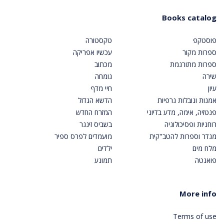
Books catalog
פוסטקפ
טקסטורה
ספרות מקור
עכשיו אפריקה
ספרות מתורגמת
מכתוב
שירה
גומחה
עיון
חיי מדף
אמנות ונובלות גרפיות
הדשא הגדול
פנטזיה, אימה, מדע בדיוני
המזרח החדש
רוחניות ופסיכולוגיה
בשביס זינגר
מגדר וספרות להטב"קית
מועמדים לפרס ספיר
מלח מים
ילדים
פואנטה
תמונע
More info
Terms of use