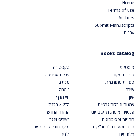
Home
Terms of use
Authors
Submit Manuscripts
עברית
Books catalog
פוסטקפ
טקסטורה
ספרות מקור
עכשיו אפריקה
ספרות מתורגמת
מכתוב
שירה
גומחה
עיון
חיי מדף
אמנות ונובלות גרפיות
הדשא הגדול
פנטזיה, אימה, מדע בדיוני
המזרח החדש
רוחניות ופסיכולוגיה
בשביס זינגר
מגדר וספרות להטב"קית
מועמדים לפרס ספיר
מלח מים
ילדים