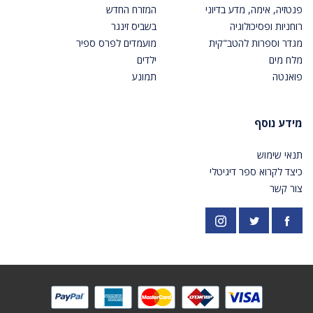
פנטזיה, אימה, מדע בדיוני
המזרח החדש
רוחניות ופסיכולוגיה
בשביס זינגר
מגדר וספרות להטב"קית
מועמדים לפרס ספיר
מלח מים
ילדים
פואנטה
תמונע
מידע נוסף
תנאי שימוש
כיצד לקרוא ספר דיגיטלי
צור קשר
פייסבוק
אינסטגרם
https://twitter.com/PardesPublish