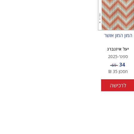
המון המון אושר
יעל איזנברג
ספט'-2025
מחיר מבצע
34
מחיר
69
חסכון
35
₪
לרכישה