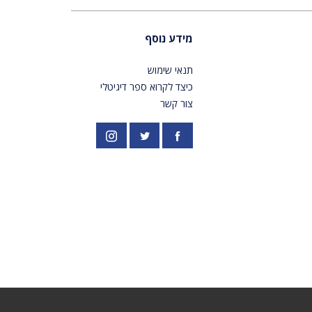
מידע נוסף
תנאי שימוש
כיצד לקרוא ספר דיגיטלי
צור קשר
פייסבוק
אינסטגרם
//twitter.com/PardesPublish