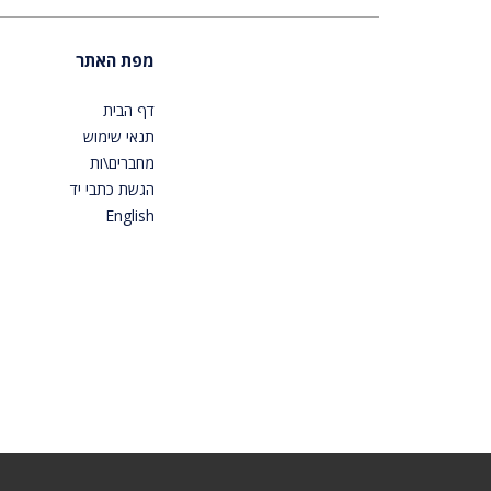
מפת האתר
דף הבית
תנאי שימוש
מחברים\ות
הגשת כתבי יד
English