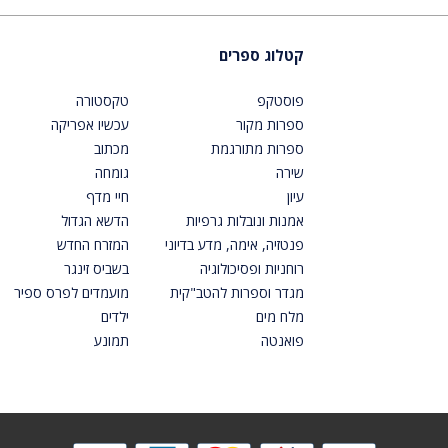
קטלוג ספרים
פוסטקפ
טקסטורה
ספרות מקור
עכשיו אפריקה
ספרות מתורגמת
מכתוב
שירה
גומחה
עיון
חיי מדף
אמנות ונובלות גרפיות
הדשא הגדול
פנטזיה, אימה, מדע בדיוני
המזרח החדש
רוחניות ופסיכולוגיה
בשביס זינגר
מגדר וספרות להטב"קית
מועמדים לפרס ספיר
מלח מים
ילדים
פואנטה
תמונע