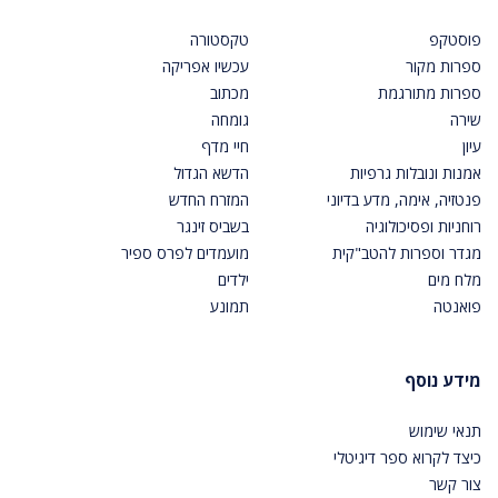
פוסטקפ
טקסטורה
ספרות מקור
עכשיו אפריקה
ספרות מתורגמת
מכתוב
שירה
גומחה
עיון
חיי מדף
אמנות ונובלות גרפיות
הדשא הגדול
פנטזיה, אימה, מדע בדיוני
המזרח החדש
רוחניות ופסיכולוגיה
בשביס זינגר
מגדר וספרות להטב"קית
מועמדים לפרס ספיר
מלח מים
ילדים
פואנטה
תמונע
מידע נוסף
תנאי שימוש
כיצד לקרוא ספר דיגיטלי
צור קשר