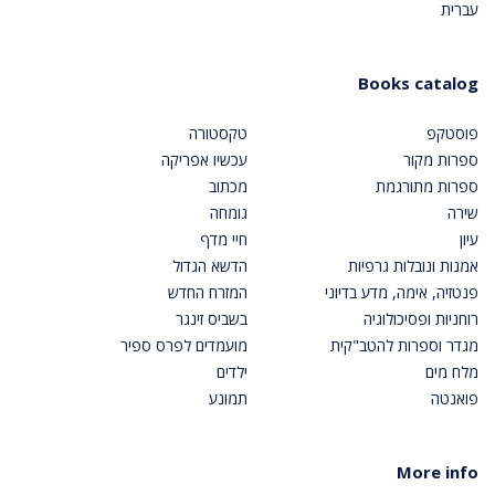
עברית
Books catalog
פוסטקפ
טקסטורה
ספרות מקור
עכשיו אפריקה
ספרות מתורגמת
מכתוב
שירה
גומחה
עיון
חיי מדף
אמנות ונובלות גרפיות
הדשא הגדול
פנטזיה, אימה, מדע בדיוני
המזרח החדש
רוחניות ופסיכולוגיה
בשביס זינגר
מגדר וספרות להטב"קית
מועמדים לפרס ספיר
מלח מים
ילדים
פואנטה
תמונע
More info