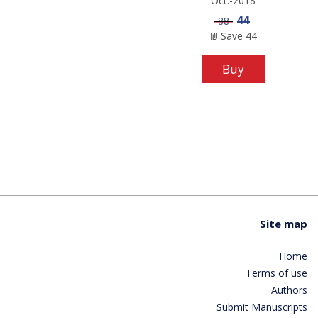
Oct.-2018
Sale price
44
Price
88
₪
Save
44
Buy
Site map
Home
Terms of use
Authors
Submit Manuscripts