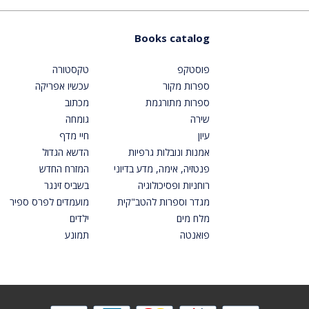
Books catalog
פוסטקפ
טקסטורה
ספרות מקור
עכשיו אפריקה
ספרות מתורגמת
מכתוב
שירה
גומחה
עיון
חיי מדף
אמנות ונובלות גרפיות
הדשא הגדול
פנטזיה, אימה, מדע בדיוני
המזרח החדש
רוחניות ופסיכולוגיה
בשביס זינגר
מגדר וספרות להטב"קית
מועמדים לפרס ספיר
מלח מים
ילדים
פואנטה
תמונע