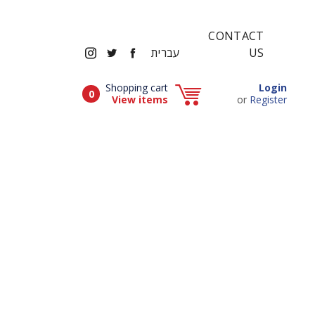
CONTACT
INSTAGRAM
TWITTER
FACEBOOK
US
עברית
Popup window (Can be closed by ESCAPE key)
Shopping cart
Login
Items in cart
0
Popup window (Can be closed by ESCAPE key)
View items
or
Register