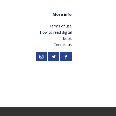
More info
Terms of use
How to read digital
book
Contact us
//twitter.com/PardesPublish
Instagram
Facebook