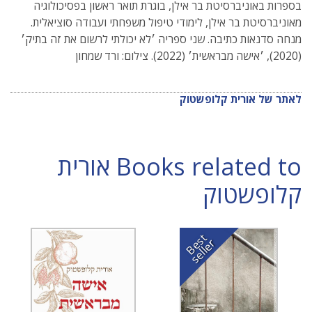
בספרות באוניברסיטת בר אילן, בוגרת תואר ראשון בפסיכולוגיה
מאוניברסיטת בר אילן, לימודי טיפול משפחתי ועבודה סוציאלית.
מנחה סדנאות כתיבה. שני ספריה ׳לא יכולתי לרשום את זה בתיק׳
(2020), ׳אישה מבראשית׳ (2022). צילום: ורד שמחון
לאתר של אורית קלופשטוק
Books related to אורית
קלופשטוק
B
e
s
t
s
e
l
l
e
r