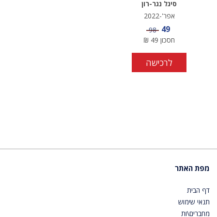
סיגל נגר-רון
אפר'-2022
מחיר מבצע
49
מחיר
98
חסכון
49
₪
לרכישה
מפת האתר
דף הבית
תנאי שימוש
מחברים\ות