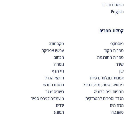
הגשת כתבי יד
English
קטלוג ספרים
פוסטקפ
טקסטורה
ספרות מקור
עכשיו אפריקה
ספרות מתורגמת
מכתוב
שירה
גומחה
עיון
חיי מדף
אמנות ונובלות גרפיות
הדשא הגדול
פנטזיה, אימה, מדע בדיוני
המזרח החדש
רוחניות ופסיכולוגיה
בשביס זינגר
מגדר וספרות להטב"קית
מועמדים לפרס ספיר
מלח מים
ילדים
פואנטה
תמונע