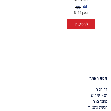
ספט'-2022
מחיר מבצע
44
מחיר
88
חסכון
44
₪
לרכישה
מפת האתר
דף הבית
תנאי שימוש
מחברים\ות
הגשת כתבי יד