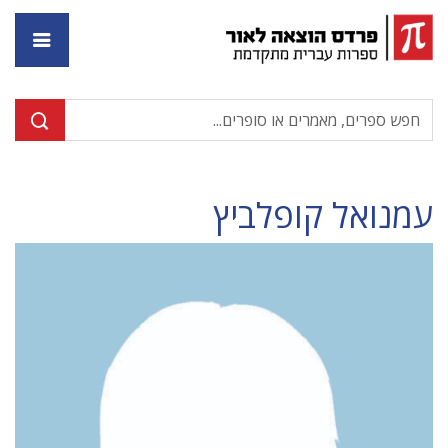
דף ה
עמנואל קופלביץ