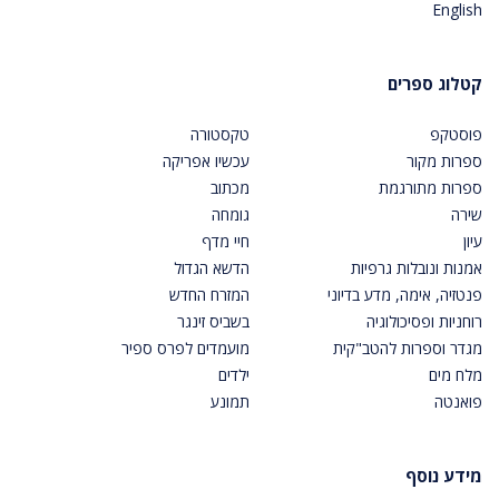
English
קטלוג ספרים
פוסטקפ
טקסטורה
ספרות מקור
עכשיו אפריקה
ספרות מתורגמת
מכתוב
שירה
גומחה
עיון
חיי מדף
אמנות ונובלות גרפיות
הדשא הגדול
פנטזיה, אימה, מדע בדיוני
המזרח החדש
רוחניות ופסיכולוגיה
בשביס זינגר
מגדר וספרות להטב"קית
מועמדים לפרס ספיר
מלח מים
ילדים
פואנטה
תמונע
מידע נוסף