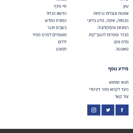
עיון
חיי מדף
אמנות ונובלות גרפיות
הדשא הגדול
פנטזיה, אימה, מדע בדיוני
המזרח החדש
רוחניות ופסיכולוגיה
בשביס זינגר
מגדר וספרות להטב"קית
מועמדים לפרס ספיר
מלח מים
ילדים
פואנטה
תמונע
מידע נוסף
תנאי שימוש
כיצד לקרוא ספר דיגיטלי
צור קשר
פייסבוק
אינסטגרם
https://twitter.com/PardesPublish