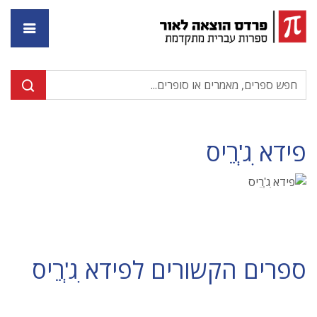
דף ה
פידא ִג'ְרֵיס
ספרים הקשורים לפידא ִג'ְרֵיס