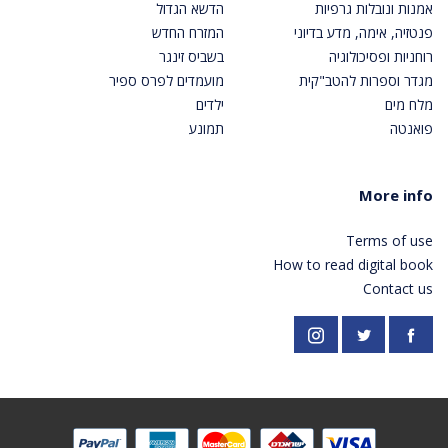
אמנות ונובלות גרפיות
הדשא הגדול
פנטזיה, אימה, מדע בדיוני
המזרח החדש
רוחניות ופסיכולוגיה
בשביס זינגר
מגדר וספרות להטב"קית
מועמדים לפרס ספיר
מלח מים
ילדים
פואנטה
תמונע
More info
Terms of use
How to read digital book
Contact us
https://twitter.com/PardesPublish
Instagram
Facebook