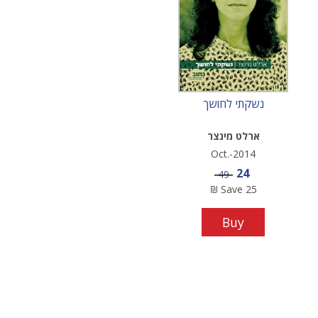
נשקתי לחושך
ארלט מינצר
Oct.-2014
Sale price
24
Price
49
₪
Save
25
Buy