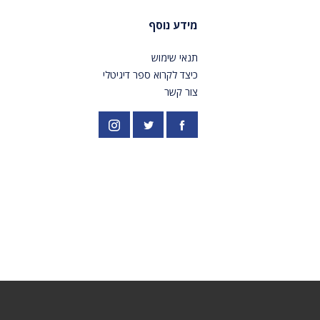
מידע נוסף
תנאי שימוש
כיצד לקרוא ספר דיגיטלי
צור קשר
פייסבוק
אינסטגרם
//twitter.com/PardesPublish