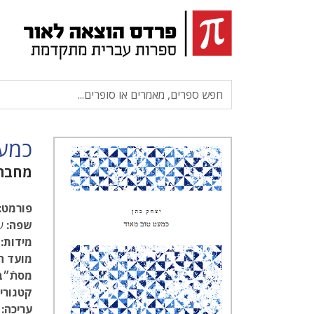
כמעט
מחבר
פורמט:
שפה:
עב
מידות:
1.5
מועד ה
מסתֿ״ב
קטגוריו
עריכה: