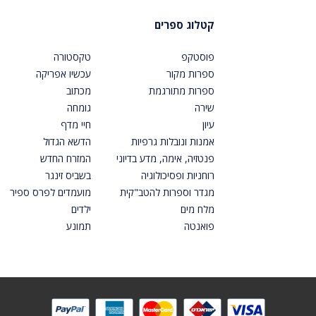
קטלוג ספרים
פוסטקפ
טקסטורה
ספרות מקור
עכשיו אפריקה
ספרות מתורגמת
מכתוב
שירה
גומחה
עיון
חיי מדף
אמנות ונובלות גרפיות
הדשא הגדול
פנטזיה, אימה, מדע בדיוני
המזרח החדש
רוחניות ופסיכולוגיה
בשביס זינגר
מגדר וספרות להטב"קית
מועמדים לפרס ספיר
מלח מים
ילדים
פואנטה
תמונע