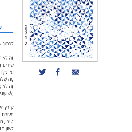
ע
לכתוב ש
זֶה לֹא חָש
שִׁירִים זֶ
שיתוף באמצעות אימייל
שיתוף בפייסבוק
שיתוף בטוויטר
עַל מִלָּה 
מָה שֶׁלֹּ
זֶה לֹא כְ
הַשּׁוֹשַׁנִ
קובץ הש
מעולם מ
טיבו, ה
לשון הז