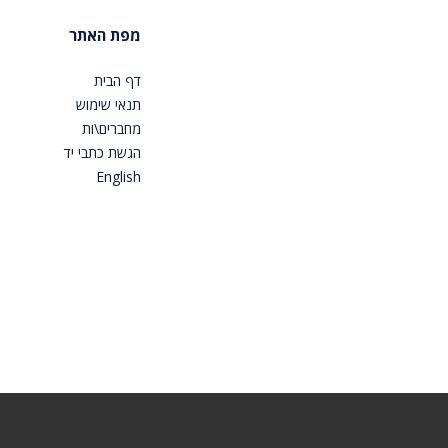
מפת האתר
דף הבית
תנאי שימוש
מחברים\ות
הגשת כתבי יד
English