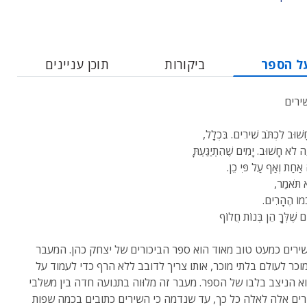
ל הספר
ביקורות
תוכן עניינים
ירים
ׁוּב לִכְתֹּב שִׁירִים. בִּכְלָל,
ה לֹא חָשׁוּב. יָמִים שֶׁהִתְיַגַּעְתָּ
אַחַת וְאַף עַל פִּי כֵן.
א תֹּאמַר,
ּמוֹ הֶהָרִים.
ּים שֶׁלְּךָ הֵן בְּנוֹת חֲלוֹף
ירים כמעט טוב מאוד הוא ספר הביכורים של יצחק כהן. המעבר
וכר לעולם בלתי מוכר, אותו צריך לדובב ללא הרף כדי לעמוד על
וא הניצב בלבו של הספר. מעבר זה מלוּוה בתנועה חדה בין משלבי
רים אלה לאלה כל כך, עד שנדמה כי השירים כתובים בכמה שפות