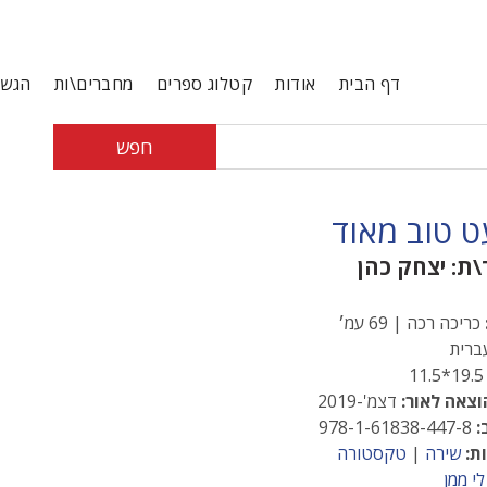
דף הבית
אודות
קטלוג ספרים
מחברים\ות
הגשת
חפש
 טוב מאוד
\ת:
יצחק כהן
כריכה רכה | 69 עמ׳
רית
19.5*1
וצאה לאור:
דצמ'-2019
:
978-1-61838-447-8
ת:
שירה
|
טקסטורה
לי ממן