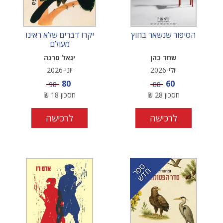
הסיפור שנשאר בחוץ
יקרו דברים שלא ראינו
מעולם
שחר כהן
יגאל סרנה
יולי-2026
יוני-2026
מחיר מבצע
מחיר מבצע
80
60
מחיר
מחיר
98
88
חסכון
28
₪
חסכון
18
₪
לרכישה
לרכישה
ס
ר
ד
פ
ח
ש