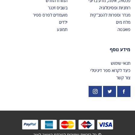
פנטזיה, אימה, מדע בדיוני
המזרח החדש
רוחניות ופסיכולוגיה
בשביס זינגר
מגדר וספרות להטב"קית
מועמדים לפרס ספיר
מלח מים
ילדים
פואנטה
תמונע
מידע נוסף
תנאי שימוש
כיצד לקרוא ספר דיגיטלי
צור קשר
פייסבוק
אינסטגרם
https://twitter.com/PardesPublish
© כל הזכויות שמורות לפרדס הוצאה לאור