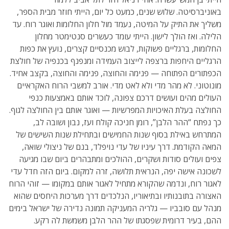
באוניברסיטה. שלוש שנים, כמעט כל יום, הייתי חוזר מבית הספר,
משליך את התיק על המיטה, נעמד מול חלון החלומות ואוגר רוח. עד
הלילה. ואז הולך לישון. הייתי עומד כעשרים סנטימטר מחלון
החלומות, ברגליים פשוקות, לבוש מכנסיים קצרים, נועץ את כפות
הרגליים היחפות ברצפה לייצוב העמידה ומנפנף בכנפיה של חולצת
הכפתורים הפתוחה — פנימה והחוצה, פנימה והחוצה, בקצב אחיד.
מונוטוני. לא מהר מדי ולא לאט מדי. אורב למשבי הרוח האקראיים
העולים מהים ועושים דרכם צפונה, לוכד אותם באמצעות כנפי
החולצה בעלת האיכויות המפרשיות — ואוגר אותם בין החולצה לגוף.
כך נפתח “ההר הלבן”, רומן חניכה קולח ועז, נבון ושובה לב,
המתרחש באילת בסוף שנות החמישים ובתחילת שנות השישים של
המאה הקודמת. דרך עיניו של עדי נויפלד, בנם של ניצולי שואה,
צפים ועולים סודות ושקרים, ההולכים ומתבהרים ביום שבו מגיעה
לשכונה אישה יפה, הנראית תלושה, זרה למקום. ביום הזה חדל עדי
לאגור רוח, ונדמה שהקורא מתחיל לאגור אותם במקומו — זוהי הרוח
האצורה בתובנותיו ובתיאוריו, הנלכדים דרך מערכות היחסים שהוא
מנהל עם סובביו — גלריה המעניקה תמונה נדירה של ישראל בימים
ההם, בעיר דרומית שפסגתו של ההר הלבן משמשת לה רקע.