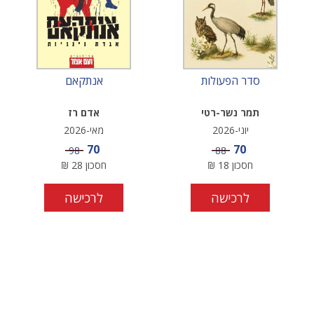
סדר הפעולות
אנתקאם
תמר נשר-רטי
אדם רז
יוני-2026
מאי-2026
מחיר מבצע
מחיר מבצע
70
70
מחיר
מחיר
98
88
חסכון
18
₪
חסכון
28
₪
לרכישה
לרכישה