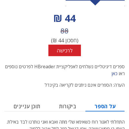
מחיר הנחה
44 ₪
מחיר לפני הנחה
88
(חסכון
44
₪)
לרכישה
ספרים דיגיטליים נשלחים לאפליקציית HBreader לפרטים נוספים
ראו
כאן
הערה: הספרים אינם ניתנים לקריאה בקינדל
על הספר
ביקורות
תוכן עניינים
התחלתי לאגור רוח כשאימא שלי מתה ואבא ואני נותרנו לבד באילת.
הייתי בן חמש־עשרה. אחי דניאל חזר לתל אביב ללמוד