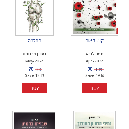
קו של אור
החלמה
תמר לביא
גאווין פרנסיס
May-2026
Apr.-2026
Sale price
Sale price
70
90
Price
Price
88
139
Save
18
₪
Save
49
₪
BUY
BUY