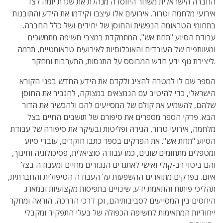
החברה הישראלית משחר היווסדה מנהלת את שגרת יומה לצד
אירועי מלחמה וטרור. אירועים אלו עיצבו וקידמו את הידע והתובנות
בתחומי הטראומה הנפשית והחוסן של יחידים ושל כלל החברה.
עבודת הסיוע "תחת אש", המתמקדת במצבי חשיפה מתמשכים
ומשותפים של העובדים והאוכלוסיות לאירועים טראומטיים, תרמה
ליצירת גוף ידע חדש המבוסס על התנסות, התערבות ומחקר.
הספר שם לו למטרה להציג ולקדם את הידע החדש בפני הקורא
הישראלי, כדי להיטיב עם הנמצאים במצוקה, להגביר את החוסן
שלהם, להשמיע את קולם של המסייעים להם ולהכשיר את הדור
הבא. פרקי הספר מספרים את סיפורם של תושבים החיים בצל
מלחמה, אירועי טרור, הגירה ופליטות ובעיקר את סיפורה של עבודת
הסיוע "תחת אש". את הפרקים בספר כתבו חוקרים, עובדי סיוע
ומטפלים מתחומים שונים, כמו עבודה סוציאלית, פסיכולוגיה וחינוך,
והם ביטוי רב-קולי ואישי לאתגרים הנגזרים מחיים ומעבודה בצל
איום. בפרקים מתוארים ההשפעות על העבודה הטיפולית והחברתית,
תהליכי פיתוח והתאמת ידע, שינויים בתפיסות מקצועיות ובמארג
היחסים בין המסייעים לסביבותיהם, וכן דרכי הדרכה, הוראה ומחקר
ייחודיות המתאימות לחשיפה הכפולה של בעלי התפקיד ומקבלי