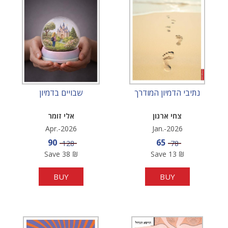
נתיבי הדמיון המודרך
שבויים בדמיון
צחי ארנון
אלי זומר
Apr.-2026
Jan.-2026
Sale price
Sale price
90
65
Price
Price
128
78
Save
38
₪
Save
13
₪
BUY
BUY