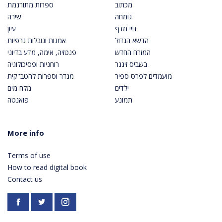
מכתוב
ספרות מתורגמת
גומחה
שירה
חיי מדף
עיון
הדשא הגדול
אמנות ונובלות גרפיות
המזרח החדש
פנטזיה, אימה, מדע בדיוני
בשביס זינגר
רוחניות ופסיכולוגיה
מועמדים לפרס ספיר
מגדר וספרות להטב"קית
ילדים
מלח מים
תמונע
פואנטה
More info
Terms of use
How to read digital book
Contact us
Facebook
https://twitter.com/PardesPublish
Instagram