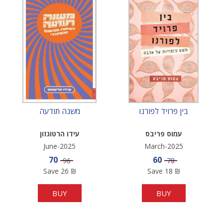
בין פרויד לפורנו
משנה תודעה
עמוס פריבס
עידו הרטוגזון
June-2025
March-2025
Sale price
Sale price
70
60
Price
Price
96
78
Save
26
₪
Save
18
₪
BUY
BUY