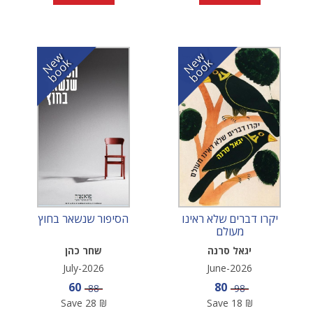
N
w
b
o
o
N
w
b
o
o
e
k
e
k
יקרו דברים שלא ראינו
הסיפור שנשאר בחוץ
מעולם
יגאל סרנה
שחר כהן
July-2026
June-2026
Sale price
Sale price
60
80
Price
Price
88
98
Save
28
₪
Save
18
₪