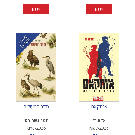
BUY
BUY
N
w
b
o
o
e
k
אנתקאם
סדר הפעולות
אדם רז
תמר נשר-רטי
June-2026
May-2026