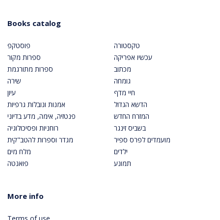
Books catalog
טקסטורה
פוסטקפ
עכשיו אפריקה
ספרות מקור
מכתוב
ספרות מתורגמת
גומחה
שירה
חיי מדף
עיון
הדשא הגדול
אמנות ונובלות גרפיות
המזרח החדש
פנטזיה, אימה, מדע בדיוני
בשביס זינגר
רוחניות ופסיכולוגיה
מועמדים לפרס ספיר
מגדר וספרות להטב"קית
ילדים
מלח מים
תמונע
פואנטה
More info
Terms of use