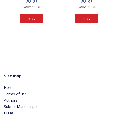
Sale price
Sale price
70
70
Price
Price
88
98
Save
18
₪
Save
28
₪
BUY
BUY
Site map
Home
Terms of use
Authors
Submit Manuscripts
עברית