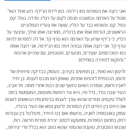
"ואני רוצֶה את הספרות כמו ג'ירפה. כמו לידת הג'ירף. רגע אחד הוא
מוטל על האדמה ובמשנהו מנסה לקום על רגליו. מדדה. נופל. קם.
נופל. קם. וכשהוא כבר על רגליו, עושה את צעדיו הגמלוניים
הראשונים, הודפת אותו אמו ברגליה, ממריצה אותו שילך, שיצעד על
רגליו, כי ג'ירף שרוע על האדמה הוא טרף קל. אל לה לספרות להיות
טרף קל. אני רוצֶה אותה גבוהה ויפה כמו הג'ירפה. אני רוצה אותה
כמו המכרסמים. שעירים, מכוערים, מטונפים. עם שיניים ארוכות
וחזקות לחפירה במחילות."
זליגמן הוא סופר, בן חמישים בקירוב, העסוק בבדיקה סיזיפית של
זהותו, הנטפלת לזהויות אחרות, שאותן הוא מנכס לעצמו. בן יחיד
לאביו ולאמו, שסודה האיום נחשף שנים רבות אחרי מותה. תל אביב,
העיר שבה נולד, גדל וחי, היא עיר רוחשת ותוססת, המשמשת בימה
לשלל טקסים מוזרים שהוא עורך לעצמו בניסיונותיו הנואשים לשנות
את היחס בין החיים לבין הספרות. זליגמן גומא את העיר ברגליו,
עסוק באובססיה לאנְיה, גרושתו ואם בנו היחיד, מיטלטל בין עבודות
דחק בתחום הסִפרות, ומתעקש לכתוב יצירת ספרות חדשה. רות,
שכנתו המבוגרת, טוענת שהספר שהוא כותב הוא בכלל פרי יצירתה,