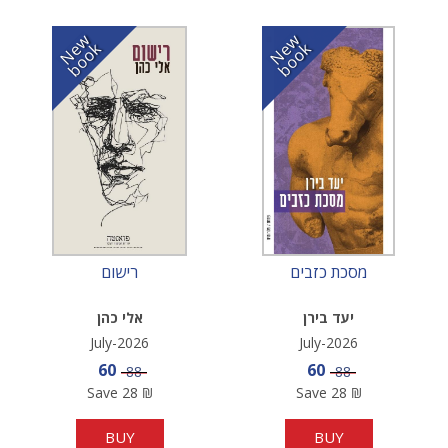
N
w
b
o
o
N
w
b
o
o
e
k
e
k
מסכת כזבים
רישום
יעד בירן
אלי כהן
July-2026
July-2026
Sale price
Sale price
60
60
Price
Price
88
88
Save
28
₪
Save
28
₪
BUY
BUY