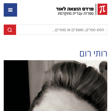
דף ה
רותי רום