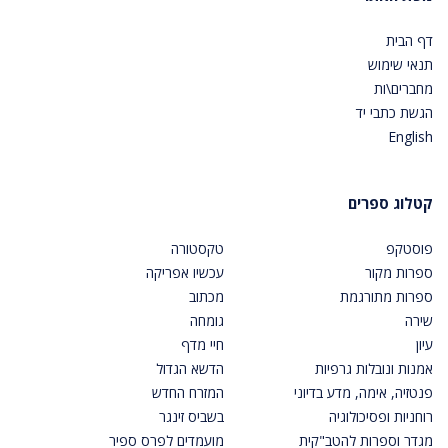
דף הבית
תנאי שימוש
מחברים\ות
הגשת כתבי יד
English
קטלוג ספרים
פוסטקפ
טקסטורה
ספרות מקור
עכשיו אפריקה
ספרות מתורגמת
מכתוב
שירה
גומחה
עיון
חיי מדף
אמנות ונובלות גרפיות
הדשא הגדול
פנטזיה, אימה, מדע בדיוני
המזרח החדש
רוחניות ופסיכולוגיה
בשביס זינגר
מגדר וספרות להטב"קית
מועמדים לפרס ספיר