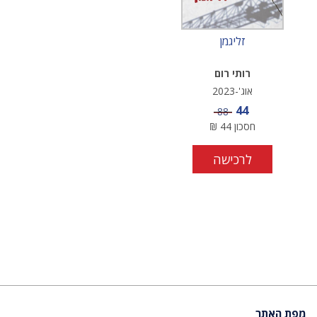
זליגמן
רותי רום
אוג'-2023
מחיר מבצע
44
מחיר
88
חסכון
44
₪
לרכישה
מפת האתר