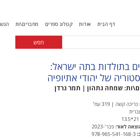
דף הבית
אודות
קטלוג ספרים
מחברים\ות
הגשת
חפש
ים בתולדות בתה ישראל:
טוריה של יהודי אתיופיה
ם\ות:
שמחה גתהון
|
תמר גרדן
כריכה קשה | 319 עמ׳
רית
21*13
וצאה לאור:
פבר'-2023
:
978-965-541-168-3