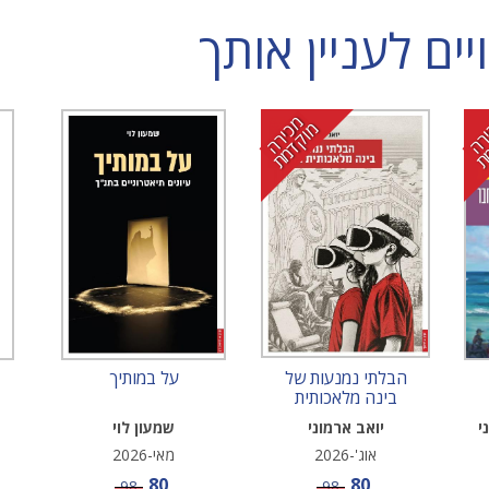
ם לעניין אותך
מ
י
ר
ה
ו
ק
ד
מ
כ
מ
ת
הבלתי נמנעות של
על במותיך
בינה מלאכותית
בחינוך
י
יואב ארמוני
שמעון לוי
אוג'-2026
מאי-2026
מחיר מבצע
מחיר מבצע
80
80
מחיר
מחיר
98
98