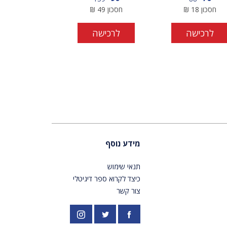
חסכון
18
₪
חסכון
49
₪
לרכישה
לרכישה
מידע נוסף
תנאי שימוש
כיצד לקרוא ספר דיגיטלי
צור קשר
פייסבוק
אינסטגרם
//twitter.com/PardesPublish