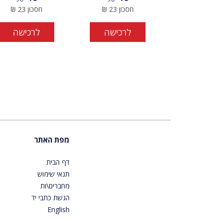
חסכון
23
₪
חסכון
23
₪
לרכישה
לרכישה
מפת האתר
דף הבית
תנאי שימוש
מחברים\ות
הגשת כתבי יד
English