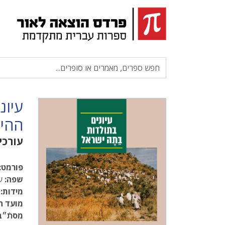
עיונ
ההיס
עורכי
פורמט:
שפה:
עב
מידות:
.5
מועד ה
מסתֿ״ב