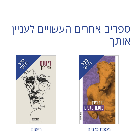
ספרים אחרים העשויים לעניין
אותך
ס
ר
ד
ס
ר
ד
פ
ח
ש
פ
ח
ש
מסכת כזבים
רישום