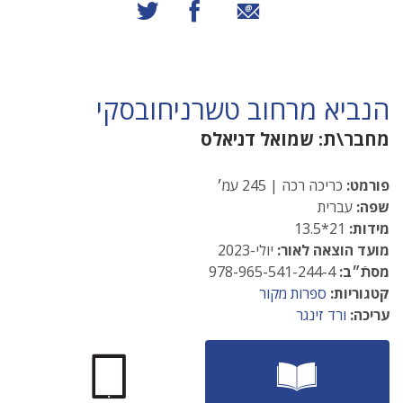
שיתוף באמצעות אימייל
שיתוף בפייסבוק
שיתוף בטוויטר
הנביא מרחוב טשרניחובסקי
מחבר\ת:
שמואל דניאלס
פורמט:
כריכה רכה | 245 עמ׳
שפה:
עברית
מידות:
21*13.5
מועד הוצאה לאור:
יולי-2023
מסתֿ״ב:
978-965-541-244-4
קטגוריות:
ספרות מקור
עריכה:
ורד זינגר