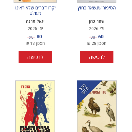
הסיפור שנשאר בחוץ
יקרו דברים שלא ראינו
מעולם
שחר כהן
יגאל סרנה
יולי-2026
יוני-2026
מחיר מבצע
מחיר מבצע
80
60
מחיר
מחיר
98
88
חסכון
28
₪
חסכון
18
₪
לרכישה
לרכישה
ס
ר
ד
פ
ח
ש