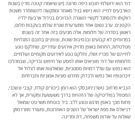
דוד הוא ירושלמי חובש כיפה סרוגה (יש שיאמרו קטנה מדי) בשנות
הארבעים לחייו. הוא נישא בגיל מאוחר ומתקשה להשתחרר משנות
רווקותו ולהסתגל לקשיי השגרה הכרוכים בגידול ארבעת ילדיו
הקטנים. ערב גשום אחד מתערערת שגרת עולמו בעקבות חלום,
ראשון בסדרה של חלומות. אלה מגיעים בזה אחר זה בשנתו
במרווחים לא קבועים ובנסיבות שונות, וצופנים בחובם התגלויות
מטלטלות, החוזות באופן מדויק אירועים עתידיים, שחלקם נוגע
לחייהם של מכריו ושלו, וחלקם נוגע לאירועים מקומיים ועולמיים.
חלומותיו של דוד מוציאים אותו למסע של חיפוש ובדיקה, שבמהלכו
הוא נפגש עם שלל דמויות ססגוניות, שמאלצות אותו לצלול אל
זיכרונותיו ואל נפשו ולבדוק מחדש סוגיות אמוניות וחברתיות.
הנביא מרחוב טשרניחובסקי הוא רומן ביכורים קולח, קצבי ונשכני,
המטפל בפוליטיקה של הזהויות בדרך משעשעת ומקורית, אך לא
פחות מכך באופן מרגש ונוגע ללב. ביד בוטחת משרטט שמואל
דניאלס את מפת ישראל של השנים האחרונות, ומעורר מתרדמתן
שאלות על אודות משפחה, דת ומדינה.