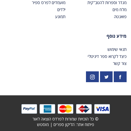
מגדר וספרות להטב"קית
מועמדים לפרס ספיר
מלח מים
ילדים
פואנטה
תמונע
מידע נוסף
תנאי שימוש
כיצד לקרוא ספר דיגיטלי
צור קשר
פייסבוק
אינסטגרם
https://twitter.com/PardesPublish
© כל הזכויות שמורות לפרדס הוצאה לאור
פיתוח אתר: ׁ
הליקון ספרים
|
מוסטש