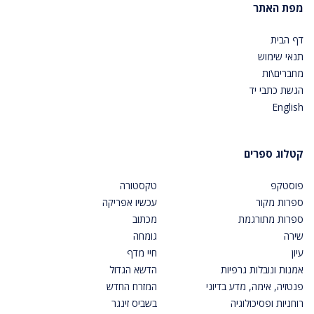
מפת האתר
דף הבית
תנאי שימוש
מחברים\ות
הגשת כתבי יד
English
קטלוג ספרים
פוסטקפ
טקסטורה
ספרות מקור
עכשיו אפריקה
ספרות מתורגמת
מכתוב
שירה
גומחה
עיון
חיי מדף
אמנות ונובלות גרפיות
הדשא הגדול
פנטזיה, אימה, מדע בדיוני
המזרח החדש
רוחניות ופסיכולוגיה
בשביס זינגר