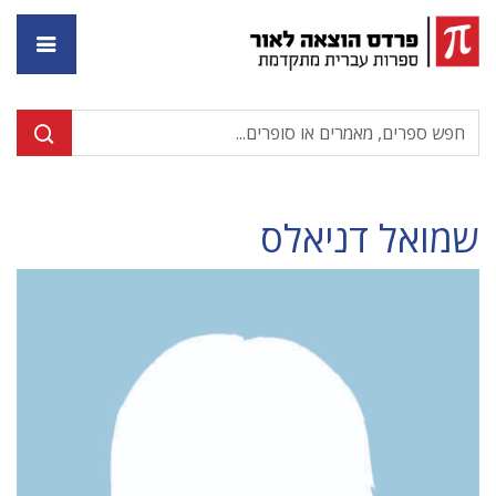
דף ה
שמואל דניאלס