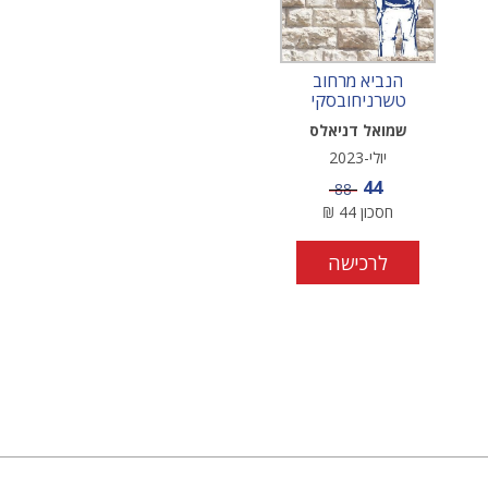
הנביא מרחוב
טשרניחובסקי
שמואל דניאלס
יולי-2023
מחיר מבצע
44
מחיר
88
חסכון
44
₪
לרכישה