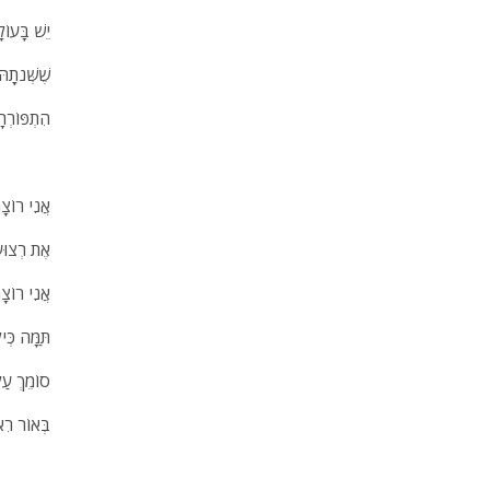
יֵשׁ בָּעו
שֶׁשְּׁנתָָהּ
הִתְפּוֹרְר
אֲנִי רוֹצ
אֶת רְצוּע
אֲנִי רוֹצָ
תַּמָּה כְּיל
סוֹמֵךְ עַ
בְּאוֹר רִא