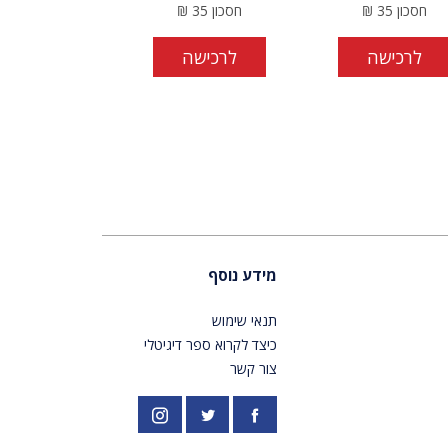
חסכון
35
₪
חסכון
35
₪
לרכישה
לרכישה
מידע נוסף
תנאי שימוש
כיצד לקרוא ספר דיגיטלי
צור קשר
פייסבוק
אינסטגרם
//twitter.com/PardesPublish