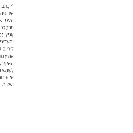
"לִכְתֹּב
אירוניה
העט יש 
מִתְחַכֶּכֶ
אָנִיץ, 
והעדיני
ליריים 
אמיץ מת
האקלים, מו
לְשַׁמֵּ
אלא בוח
ועשיר.