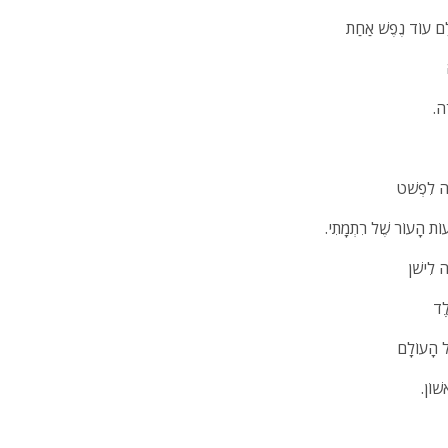
ֹלָם עוֹד נֶפֶשׁ אַחַת
ָה.
ָה לִפְשֹׁט
וֹת הָעוֹר שֶׁל רִתְמָתִי.
ה לִישֹׁן
ֶֶד
ל הָעוֹלָם
שׁוֹן.