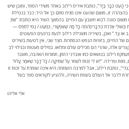
, כִּי הָעֵט כְּבָר בַּיָּד", כותבת איריס רילוב באחד משירי הספר, ומובן שיש
 בהצהרה זו, משום שהעט אינו מגיח סתם כך אל היד; כבר בנטילת
משום כוונה לבוא חשבון עם החיים. בהמשך השיר היא כותבת: "אַתְּ
ת בְּשׁוּלֵי אַדֶּרֶת הַדְּבָרִים/וְזֶה כָּל מָה שֶׁאֶפְשָׁרִי, כִּמְעַט./ נַסִּי לִתְפֹּס —
זָנָב אוֹ צַד." ואכן, בשיריה משכילה רילוב לגעת ברגעים הפעוטים
ם של החיים, בזוויות הנפש הנסתרות. מצד שני, אין לטעות בשירים
קצרים אלה, שהרי הם מכילים עולם ומלואו. במילים מעטות ובגילוי לב
עמקת רילוב בנושאים כמו אובדני הזמן, תמורות האהבה, משבר
ות ופרידה. "יֵשׁ לִי זְכוּת לִשְׁמֹר עַל שְׁתִיקָה./ כָּל דָּבָר שֶׁאֹמַר עָלוּל
שׁ נֶגְדִּי", כותבת רילוב, אבל למרבה השמחה היא אינה שומרת על זכות זו
רת לדבר אל העולם בשפת השירה, ולהציע לקוראים ספר בשל
אלי אליהו