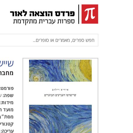
שייש
מחבר
פורמט:
שפה:
עב
מידות:
13
מועד ה
מסתֿ״ב
קטגוריו
עריכה: