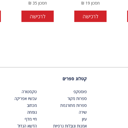
חסכון
19
₪
חסכון
35
₪
לרכישה
לרכישה
קטלוג ספרים
פוסטקפ
טקסטורה
ספרות מקור
עכשיו אפריקה
ספרות מתורגמת
מכתוב
שירה
גומחה
עיון
חיי מדף
אמנות ונובלות גרפיות
הדשא הגדול