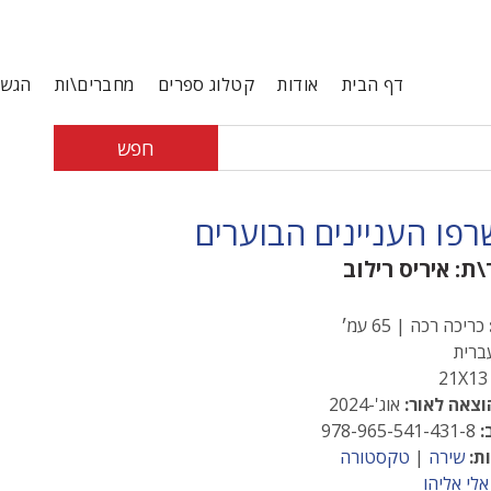
דף הבית
אודות
קטלוג ספרים
מחברים\ות
הגשת
חפש
רפו העניינים הבוערים
\ת:
איריס רילוב
כריכה רכה | 65 עמ׳
רית
21X
וצאה לאור:
אוג'-2024
:
978-965-541-431-8
ת:
שירה
|
טקסטורה
אלי אליהו