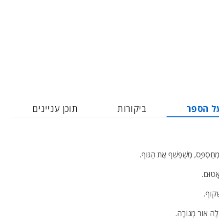
ל הספר
ביקורות
תוכן עניינים
ְחֻסְפָּס, מְשַׁפְשֵׁף אֶת הַגּוּף.
אָטוּם.
ָׁקוּף.
ֹלֶה אוֹר מְנוֹרָה.