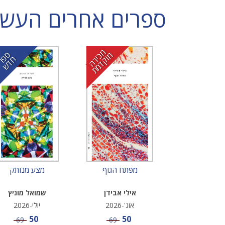
ספרים אחרים העשויי
מ
י
ר
ה
ו
ק
ד
מ
ס
ר
ד
כ
מ
ת
פ
ח
ש
מפתח הגוף
מצע מנותק
אילי אבידן
שמואל מוניץ
אוג'-2026
יולי-2026
מחיר מבצע
מחיר מבצע
50
50
מחיר
מחיר
69
69