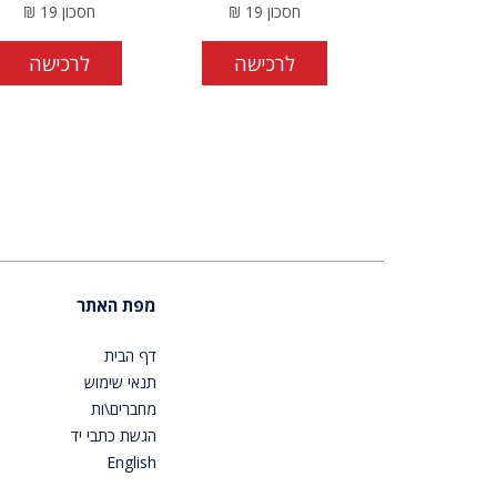
חסכון
19
₪
חסכון
19
₪
לרכישה
לרכישה
מפת האתר
דף הבית
תנאי שימוש
מחברים\ות
הגשת כתבי יד
English