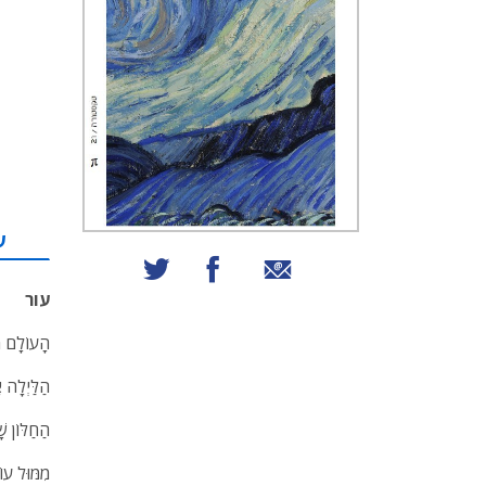
ע
שיתוף באמצעות אימייל
שיתוף בפייסבוק
שיתוף בטוויטר
עור
הָעוֹלָם מ
הַלַּיְלָה 
הַחַלּוֹן ש
מִמּוּל עו