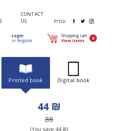
CONTACT
FACEBOOK
TWITTER
INSTAGRAM
עברית
US
S
Popup window (Can be closed by ESCAPE key)
Login
Shopping cart
Items in cart
0
Popup window (Can be closed by ESCAPE key)
or
Register
View items
Printed book
Digital book
Discount price
44 ₪
Price before discount
88
(You save
44
₪)