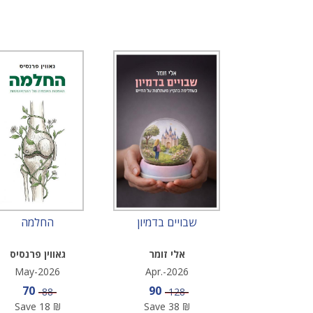
שבויים בדמיון
החלמה
אלי זומר
גאווין פרנסיס
May-2026
Apr.-2026
Sale price
Sale price
70
90
Price
Price
88
128
Save
18
₪
Save
38
₪