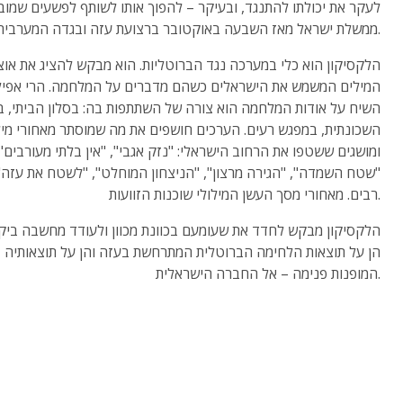
לעקר את יכולתו להתנגד, ובעיקר – להפוך אותו לשותף לפשעים שמוב
ממשלת ישראל מאז השבעה באוקטובר ברצועת עזה ובגדה המערבית.
הלקסיקון הוא כלי במערכה נגד הברוטליות. הוא מבקש להציג את אוצ
המילים המשמש את הישראלים כשהם מדברים על המלחמה. הרי אפיל
השיח על אודות המלחמה הוא צורה של השתתפות בה: בסלון הביתי, ב
השכונתית, במפגש רעים. הערכים חושפים את מה שמוסתר מאחורי מיל
ומושגים ששטפו את הרחוב הישראלי: "נזק אגבי", "אין בלתי מעורבים",
"שטח השמדה", "הגירה מרצון", "הניצחון המוחלט", "לשטח את עזה" 
רבים. מאחורי מסך העשן המילולי שוכנות הזוועות.
הלקסיקון מבקש לחדד את שעומעם בכוונת מכוון ולעודד מחשבה ביק
הן על תוצאות הלחימה הברוטלית המתרחשת בעזה והן על תוצאותיה
המופנות פנימה – אל החברה הישראלית.