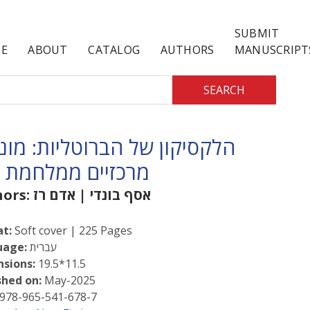
SUBMIT
E
ABOUT
CATALOG
AUTHORS
MANUSCRIPT
SEARCH
הלקסיקון של הברוטליות: מונ
מרכזיים ממלחמת 
אסף בונדי
|
אדם רז
hors:
t:
Soft cover | 225 Pages
עברית
uage:
sions:
19.5*11.5
shed on:
May-2025
978-965-541-678-7