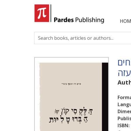
HOM
חים
עזה
Aut
Forma
Lang
Dimen
Publi
ISBN: