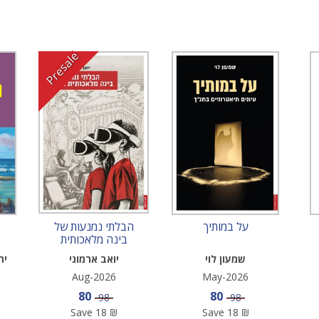
Presale
על במותיך
הבלתי נמנעות של
בינה מלאכותית
בחינוך
שמעון לוי
יואב ארמוני
יה
Aug-2026
May-2026
e
Sale price
Sale price
80
80
Price
Price
98
98
Save
18
₪
Save
18
₪