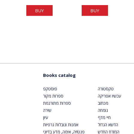
BUY
BUY
Books catalog
טקסטורה
פוסטקפ
עכשיו אפריקה
ספרות מקור
מכתוב
ספרות מתורגמת
גומחה
שירה
חיי מדף
עיון
הדשא הגדול
אמנות ונובלות גרפיות
המזרח החדש
פנטזיה, אימה, מדע בדיוני