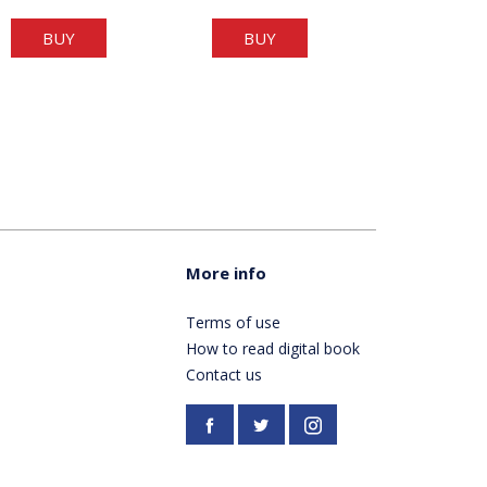
BUY
BUY
More info
Terms of use
How to read digital book
Contact us
Facebook
https://twitter.com/Pardes
Instagram