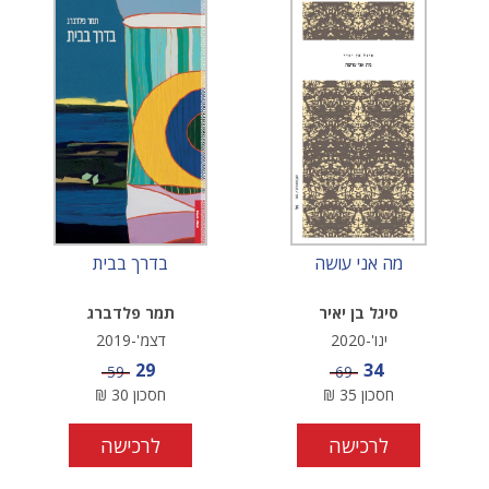
מה אני עושה
בדרך בבית
סיגל בן יאיר
תמר פלדברג
ינו'-2020
דצמ'-2019
מחיר מבצע
מחיר מבצע
29
34
מחיר
מחיר
59
69
חסכון
35
₪
חסכון
30
₪
לרכישה
לרכישה