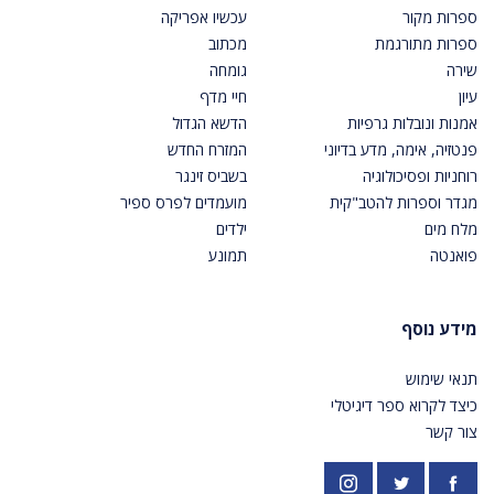
ספרות מקור
עכשיו אפריקה
ספרות מתורגמת
מכתוב
שירה
גומחה
עיון
חיי מדף
אמנות ונובלות גרפיות
הדשא הגדול
פנטזיה, אימה, מדע בדיוני
המזרח החדש
רוחניות ופסיכולוגיה
בשביס זינגר
מגדר וספרות להטב"קית
מועמדים לפרס ספיר
מלח מים
ילדים
פואנטה
תמונע
מידע נוסף
תנאי שימוש
כיצד לקרוא ספר דיגיטלי
צור קשר
פייסבוק
אינסטגרם
https://twitter.com/PardesPublish