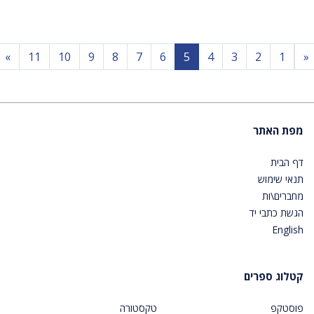
t
Previous
»
11
10
9
8
7
6
5
4
3
2
1
«
מפת האתר
דף הבית
תנאי שימוש
מחברים\ות
הגשת כתבי יד
English
קטלוג ספרים
פוסטקפ
טקסטורה