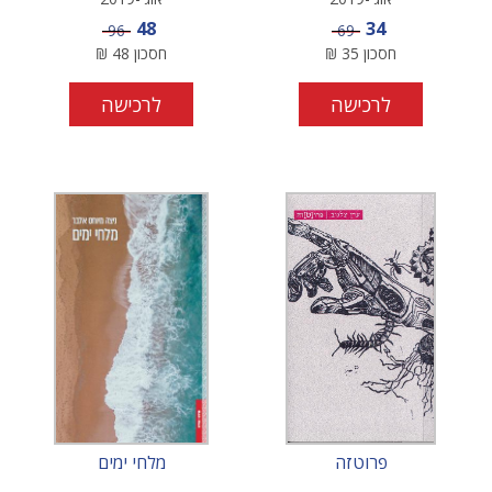
מחיר מבצע
מחיר מבצע
48
34
מחיר
מחיר
96
69
חסכון
35
₪
חסכון
48
₪
לרכישה
לרכישה
פרוטזה
מלחי ימים