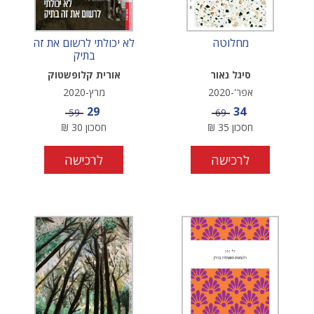
מחלוטה
לא יכולתי לרשום את זה
בתיק
סיגל נאור
אורית קלופשטוק
אפר'-2020
מרץ-2020
מחיר מבצע
מחיר מבצע
29
34
מחיר
מחיר
59
69
חסכון
35
₪
חסכון
30
₪
לרכישה
לרכישה