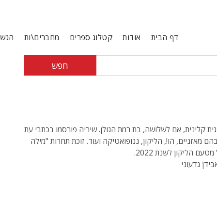
דף הבית
אודות
קטלוג ספרים
מחברים\ות
הגשת
חפש
גית קלינית, אם לשלושה, בת רמת הגולן. שיריה פורסמו בכתבי עת
הם מאזניים, הו!, הליקון, ננופואטיקה ועוד. זוכת תחרות "מילה
טעם הליקון לשנת 2022.
בידן גדעוני