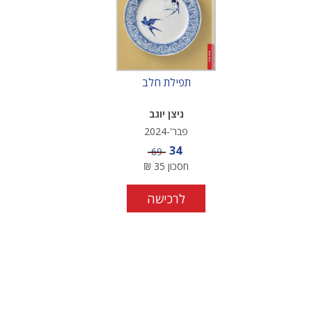
תפילת חלב
ניצן יוגב
פבר'-2024
מחיר מבצע
34
מחיר
69
חסכון
35
₪
לרכישה