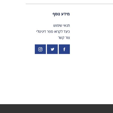
מידע נוסף
תנאי שימוש
כיצד לקרוא ספר דיגיטלי
צור קשר
פייסבוק
אינסטגרם
//twitter.com/PardesPublish