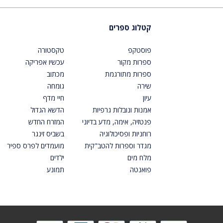
קטלוג ספרים
פוסטקפ
טקסטורה
ספרות מקור
עכשיו אפריקה
ספרות מתורגמת
מכתוב
שירה
גומחה
עיון
חיי מדף
אמנות ונובלות גרפיות
הדשא הגדול
פנטזיה, אימה, מדע בדיוני
המזרח החדש
רוחניות ופסיכולוגיה
בשביס זינגר
מגדר וספרות להטב"קית
מועמדים לפרס ספיר
מלח מים
ילדים
פואנטה
תמונע