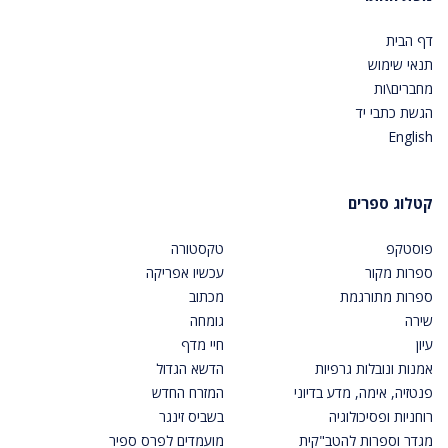
דף הבית
תנאי שימוש
מחברים\ות
הגשת כתבי יד
English
קטלוג ספרים
פוסטקפ
טקסטורה
ספרות מקור
עכשיו אפריקה
ספרות מתורגמת
מכתוב
שירה
גומחה
עיון
חיי מדף
אמנות ונובלות גרפיות
הדשא הגדול
פנטזיה, אימה, מדע בדיוני
המזרח החדש
רוחניות ופסיכולוגיה
בשביס זינגר
מגדר וספרות להטב"קית
מועמדים לפרס ספיר