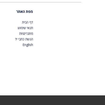
מפת האתר
דף הבית
תנאי שימוש
מחברים\ות
הגשת כתבי יד
English