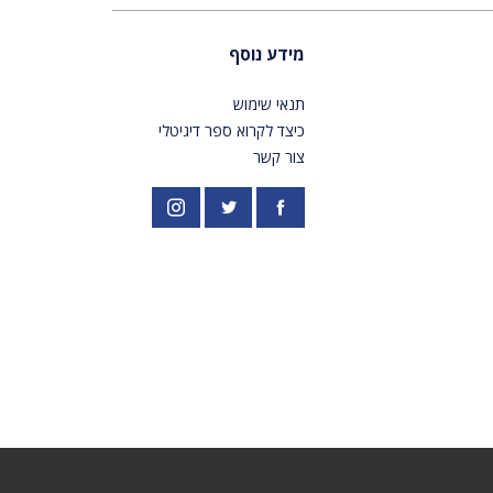
מידע נוסף
תנאי שימוש
כיצד לקרוא ספר דיגיטלי
צור קשר
פייסבוק
אינסטגרם
//twitter.com/PardesPublish