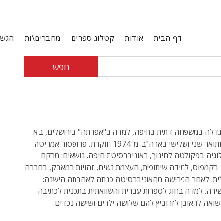
דף הבית
אודות
קטלוג ספרים
מחברים\ות
הגשת
חפש
גדלה במשפחה דתית בחיפה, למדה ב"אפרתה" בירושלים, ב.א
בחיפה ותואר שני ושלישי בארה"ב. מ־1974 חוקרת, פרופסור אמריטה
וגיה בפקולטה לחינוך, באוניברסיטת חיפה. נושאים: מרקם
בקמפוס, למידה שיתופית, העצמת נשים, זהויות במאבק, בחברה
ית. לאחר הפרישה מהאוניברסיטה פנתה לאהבתה הישנה:
ירה. למדה בחוג לספרות עברית והשוואתית בתכנית לכתיבה
נשואה לראובן לזרוביץ להם שלושה ילדים ושישה נכדים.