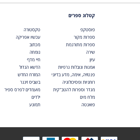
קטלוג ספרים
פוסטקפ
טקסטורה
ספרות מקור
עכשיו אפריקה
ספרות מתורגמת
מכתוב
שירה
גומחה
עיון
חיי מדף
אמנות ונובלות גרפיות
הדשא הגדול
פנטזיה, אימה, מדע בדיוני
המזרח החדש
רוחניות ופסיכולוגיה
בשביס זינגר
מגדר וספרות להטב"קית
מועמדים לפרס ספיר
מלח מים
ילדים
פואנטה
תמונע