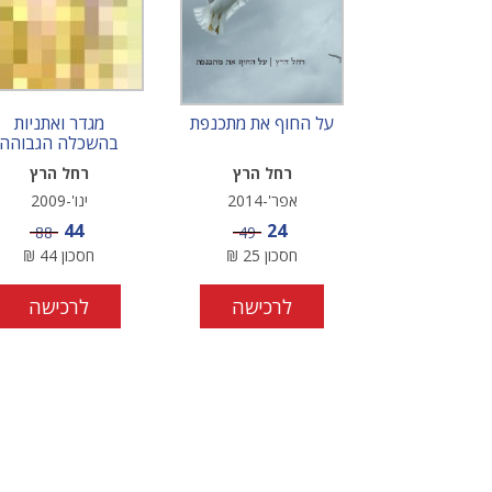
על החוף את מתכנפת
מגדר ואתניות
בהשכלה הגבוהה
רחל הרץ
רחל הרץ
אפר'-2014
ינו'-2009
מחיר מבצע
מחיר מבצע
44
24
מחיר
מחיר
88
49
חסכון
25
₪
חסכון
44
₪
לרכישה
לרכישה