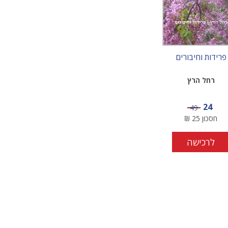
פרידות וחיבורים
רחל הרץ
מחיר מבצע
24
מחיר
49
חסכון
25
₪
לרכישה