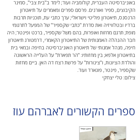
באוניברסיטה העברית, קולומביה ועוד; לימד ב"בית צבי", סמינר
הקיבוצים, ספיר ואורנים. פרסם ספרים ומאמרים על תיאטרון
הרנסנס, תיאטרון פוליטי וישראלי; ערך כתבי עת, תוכניות תרבות
ברדיו ובטלוויזיה ואת סדרת "כתבי שקספיר" של המפעל לתרגומי
מופת; תרגם מחזות ואופרות, בהם משל שקספיר, ברכט ופינטר; היה
חבר ההנהלה האמנותית של התיאטרון הקאמרי, דרמטורג תיאטרון
חיפה, מנהל אמנותי של תיאטרון האוניברסיטה בחיפה ובמאי בית
בתיאטרון אלפא; בין מחזותיו: "הר תפארת" על העלייה הראשונה
והולדת הציונות, ו"צינורות" על פרשת רצח דה האן. ביים מחזות
שקספיר, פינטר, פוגארד ועוד.
צילום: טלי יצחקי
ספרים הקשורים לאברהם עוז