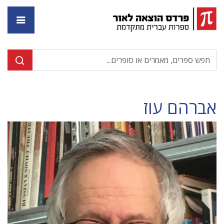
דף ה
אברהם עוז