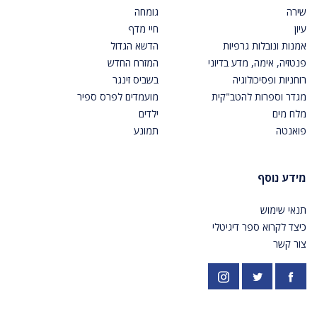
שירה
גומחה
עיון
חיי מדף
אמנות ונובלות גרפיות
הדשא הגדול
פנטזיה, אימה, מדע בדיוני
המזרח החדש
רוחניות ופסיכולוגיה
בשביס זינגר
מגדר וספרות להטב"קית
מועמדים לפרס ספיר
מלח מים
ילדים
פואנטה
תמונע
מידע נוסף
תנאי שימוש
כיצד לקרוא ספר דיגיטלי
צור קשר
פייסבוק
אינסטגרם
https://twitter.com/PardesPublish