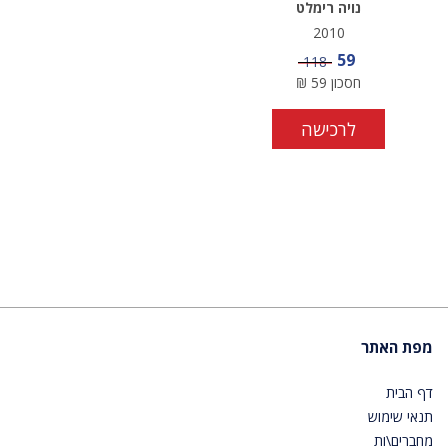
נויה רימלט
2010
מחיר מבצע
59
מחיר
118
חסכון
59
₪
לרכישה
מפת האתר
דף הבית
תנאי שימוש
מחברים\ות