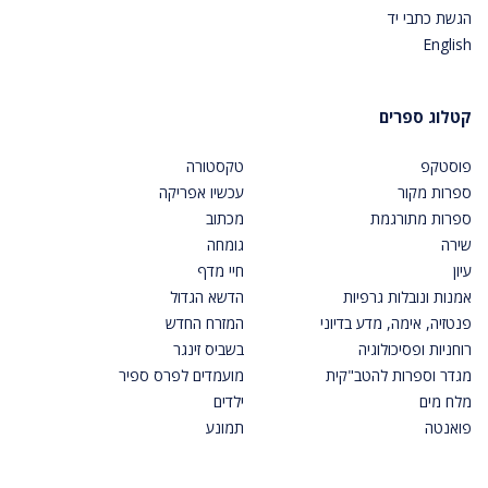
הגשת כתבי יד
English
קטלוג ספרים
פוסטקפ
טקסטורה
ספרות מקור
עכשיו אפריקה
ספרות מתורגמת
מכתוב
שירה
גומחה
עיון
חיי מדף
אמנות ונובלות גרפיות
הדשא הגדול
פנטזיה, אימה, מדע בדיוני
המזרח החדש
רוחניות ופסיכולוגיה
בשביס זינגר
מגדר וספרות להטב"קית
מועמדים לפרס ספיר
מלח מים
ילדים
פואנטה
תמונע