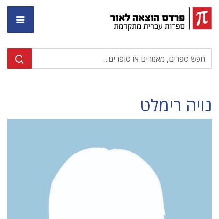
דף ה
נויה רימלט