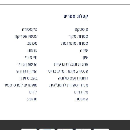
קטלוג ספרים
פוסטקפ
טקסטורה
ספרות מקור
עכשיו אפריקה
ספרות מתורגמת
מכתוב
שירה
גומחה
עיון
חיי מדף
אמנות ונובלות גרפיות
הדשא הגדול
פנטזיה, אימה, מדע בדיוני
המזרח החדש
רוחניות ופסיכולוגיה
בשביס זינגר
מגדר וספרות להטב"קית
מועמדים לפרס ספיר
מלח מים
ילדים
פואנטה
תמונע