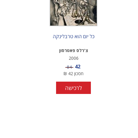
כל יום הוא טרבלינקה
צ'רלס פאטרסון
2006
מחיר מבצע
42
מחיר
84
חסכון
42
₪
לרכישה