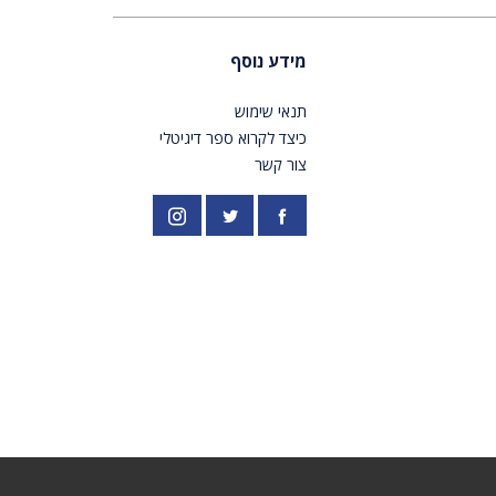
מידע נוסף
תנאי שימוש
כיצד לקרוא ספר דיגיטלי
צור קשר
פייסבוק
אינסטגרם
//twitter.com/PardesPublish