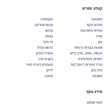
קטלוג ספרים
פוסטקפ
טקסטורה
ספרות מקור
עכשיו אפריקה
ספרות מתורגמת
מכתוב
שירה
גומחה
עיון
חיי מדף
אמנות ונובלות גרפיות
הדשא הגדול
פנטזיה, אימה, מדע בדיוני
המזרח החדש
רוחניות ופסיכולוגיה
בשביס זינגר
מגדר וספרות להטב"קית
מועמדים לפרס ספיר
מלח מים
ילדים
פואנטה
תמונע
מידע נוסף
תנאי שימוש