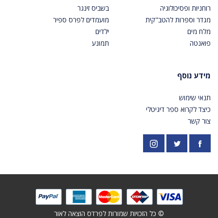
רוחניות ופסיכולוגיה
בשביס זינגר
מגדר וספרות להטב"קית
מועמדים לפרס ספיר
מלח מים
ילדים
פואנטה
תמונע
מידע נוסף
תנאי שימוש
כיצד לקרוא ספר דיגיטלי
צור קשר
פייסבוק
אינסטגרם
https://twitter.com/PardesPublish
© כל הזכויות שמורות לפרדס הוצאה לאור