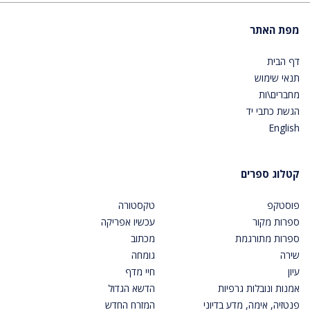
מפת האתר
דף הבית
תנאי שימוש
מחברים\ות
הגשת כתבי יד
English
קטלוג ספרים
פוסטקפ
טקסטורה
ספרות מקור
עכשיו אפריקה
ספרות מתורגמת
מכתוב
שירה
גומחה
עיון
חיי מדף
אמנות ונובלות גרפיות
הדשא הגדול
פנטזיה, אימה, מדע בדיוני
המזרח החדש