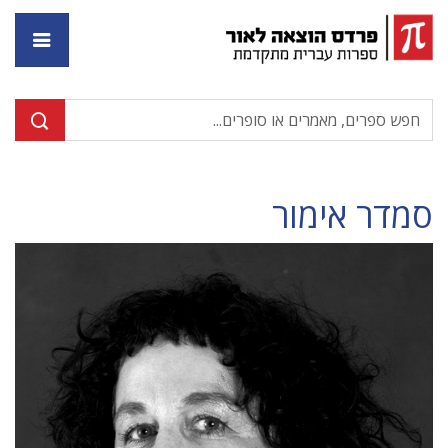
דף ה
סמדר אימור