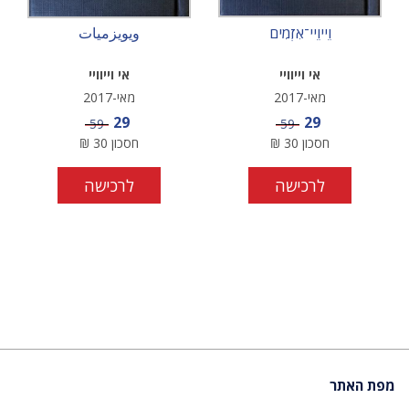
וֵייוֵיי־אִזְמִים
ويويزميات
אי וייוויי
אי וייוויי
מאי-2017
מאי-2017
מחיר מבצע
מחיר מבצע
29
29
מחיר
מחיר
59
59
חסכון
30
₪
חסכון
30
₪
לרכישה
לרכישה
מפת האתר