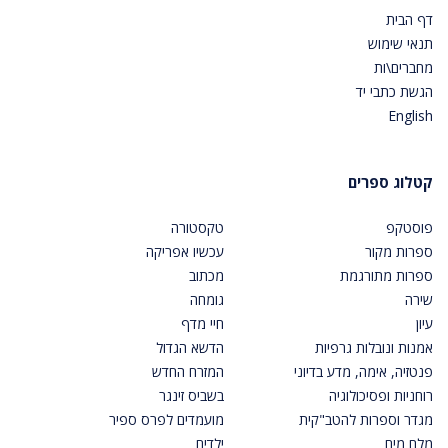
דף הבית
תנאי שימוש
מחברים\ות
הגשת כתבי יד
English
קטלוג ספרים
פוסטקפ
טקסטורה
ספרות מקור
עכשיו אפריקה
ספרות מתורגמת
מכתוב
שירה
גומחה
עיון
חיי מדף
אמנות ונובלות גרפיות
הדשא הגדול
פנטזיה, אימה, מדע בדיוני
המזרח החדש
רוחניות ופסיכולוגיה
בשביס זינגר
מגדר וספרות להטב"קית
מועמדים לפרס ספיר
מלח מים
ילדים