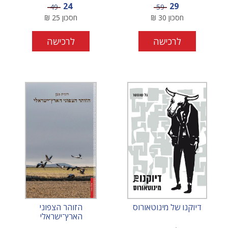
מחיר מבצע
מחיר מבצע
24
29
מחיר
מחיר
49
59
חסכון
30
₪
חסכון
25
₪
לרכישה
לרכישה
דיוקנו של מינוטאורוס
הזוהר הצפוני
הארץ־ישראלי