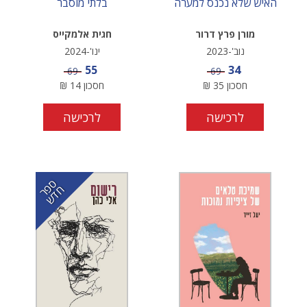
האיש שלא נכנס למערה
בלתי מוסבר
מורן פרץ דרור
חגית אלמקייס
נוב'-2023
ינו'-2024
מחיר מבצע
מחיר מבצע
55
34
מחיר
מחיר
69
69
חסכון
35
₪
חסכון
14
₪
לרכישה
לרכישה
ס
ר
ד
פ
ח
ש