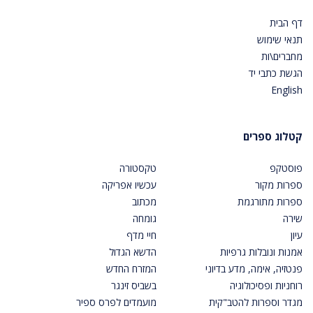
דף הבית
תנאי שימוש
מחברים\ות
הגשת כתבי יד
English
קטלוג ספרים
פוסטקפ
טקסטורה
ספרות מקור
עכשיו אפריקה
ספרות מתורגמת
מכתוב
שירה
גומחה
עיון
חיי מדף
אמנות ונובלות גרפיות
הדשא הגדול
פנטזיה, אימה, מדע בדיוני
המזרח החדש
רוחניות ופסיכולוגיה
בשביס זינגר
מגדר וספרות להטב"קית
מועמדים לפרס ספיר