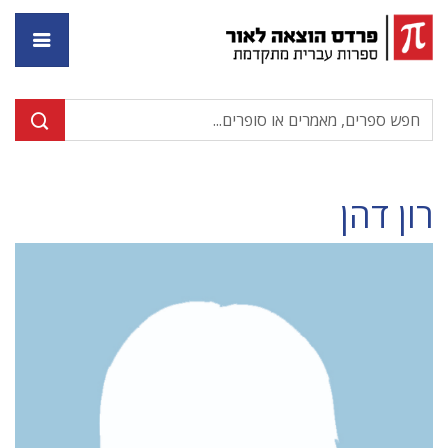
דף ה
רון דהן