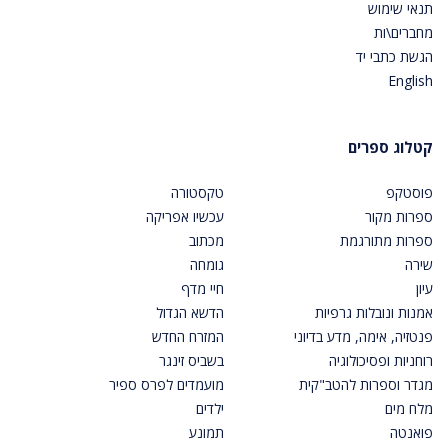
תנאי שימוש
מחברים\ות
הגשת כתבי יד
English
קטלוג ספרים
פוסטקפ
טקסטורה
ספרות מקור
עכשיו אפריקה
ספרות מתורגמת
מכתוב
שירה
גומחה
עיון
חיי מדף
אמנות ונובלות גרפיות
הדשא הגדול
פנטזיה, אימה, מדע בדיוני
המזרח החדש
רוחניות ופסיכולוגיה
בשביס זינגר
מגדר וספרות להטב"קית
מועמדים לפרס ספיר
מלח מים
ילדים
פואנטה
תמונע