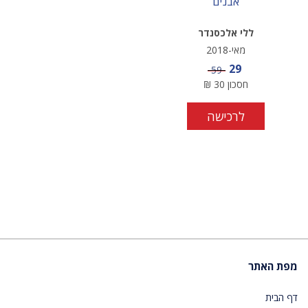
אבנים
ללי אלכסנדר
מאי-2018
מחיר מבצע
29
מחיר
59
חסכון
30
₪
לרכישה
מפת האתר
דף הבית