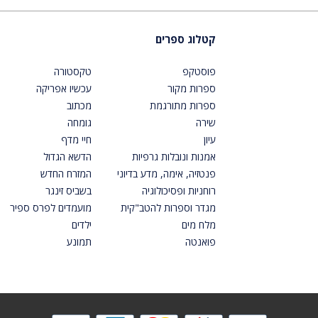
קטלוג ספרים
פוסטקפ
טקסטורה
ספרות מקור
עכשיו אפריקה
ספרות מתורגמת
מכתוב
שירה
גומחה
עיון
חיי מדף
אמנות ונובלות גרפיות
הדשא הגדול
פנטזיה, אימה, מדע בדיוני
המזרח החדש
רוחניות ופסיכולוגיה
בשביס זינגר
מגדר וספרות להטב"קית
מועמדים לפרס ספיר
מלח מים
ילדים
פואנטה
תמונע