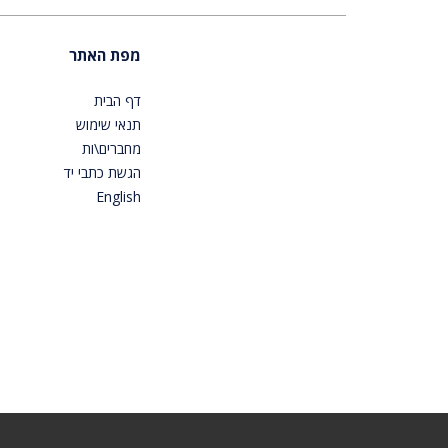
מפת האתר
דף הבית
תנאי שימוש
מחברים\ות
הגשת כתבי יד
English