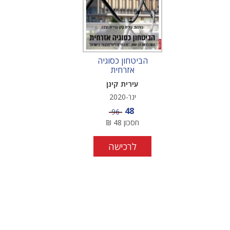
הביטחון כסוגיה
אזרחית
עירית קינן
ינו'-2020
מחיר מבצע
48
מחיר
96
חסכון
48
₪
לרכישה