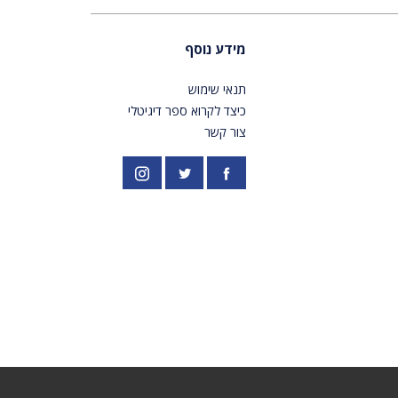
מידע נוסף
תנאי שימוש
כיצד לקרוא ספר דיגיטלי
צור קשר
פייסבוק
אינסטגרם
//twitter.com/PardesPublish