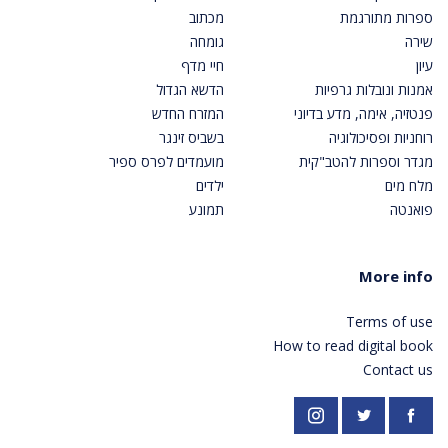
ספרות מתורגמת
מכתוב
שירה
גומחה
עיון
חיי מדף
אמנות ונובלות גרפיות
הדשא הגדול
פנטזיה, אימה, מדע בדיוני
המזרח החדש
רוחניות ופסיכולוגיה
בשביס זינגר
מגדר וספרות להטב"קית
מועמדים לפרס ספיר
מלח מים
ילדים
פואנטה
תמונע
More info
Terms of use
How to read digital book
Contact us
https://twitter.com/PardesPublish
Instagram
Facebook