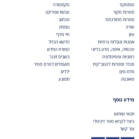
פוסטקפ
טקסטורה
ספרות מקור
עכשיו אפריקה
ספרות מתורגמת
מכתוב
שירה
גומחה
עיון
חיי מדף
אמנות ונובלות גרפיות
הדשא הגדול
פנטזיה, אימה, מדע בדיוני
המזרח החדש
רוחניות ופסיכולוגיה
בשביס זינגר
מגדר וספרות להטב"קית
מועמדים לפרס ספיר
מלח מים
ילדים
פואנטה
תמונע
מידע נוסף
תנאי שימוש
כיצד לקרוא ספר דיגיטלי
צור קשר