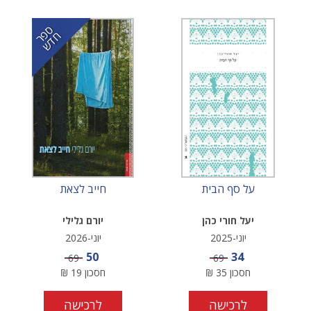
ס
ר
ד
פ
ח
ש
על סף הבית
חייב לצאת
יעל חורי כהן
יורם גלילי
יוני-2025
יוני-2026
מחיר מבצע
מחיר מבצע
50
34
מחיר
מחיר
69
69
חסכון
35
₪
חסכון
19
₪
לרכישה
לרכישה