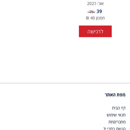
אוג'-2021
מחיר מבצע
39
מחיר
79
חסכון
40
₪
לרכישה
מפת האתר
דף הבית
תנאי שימוש
מחברים\ות
הגשת כתבי יד