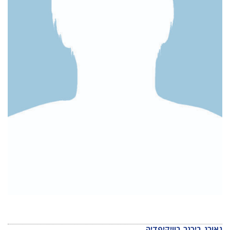
גאורג ביכנר בוויקיפדיה