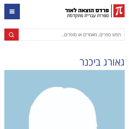
דף ה
גאורג ביכנר