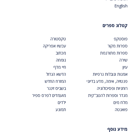
English
קטלוג ספרים
פוסטקפ
טקסטורה
ספרות מקור
עכשיו אפריקה
ספרות מתורגמת
מכתוב
שירה
גומחה
עיון
חיי מדף
אמנות ונובלות גרפיות
הדשא הגדול
פנטזיה, אימה, מדע בדיוני
המזרח החדש
רוחניות ופסיכולוגיה
בשביס זינגר
מגדר וספרות להטב"קית
מועמדים לפרס ספיר
מלח מים
ילדים
פואנטה
תמונע
מידע נוסף