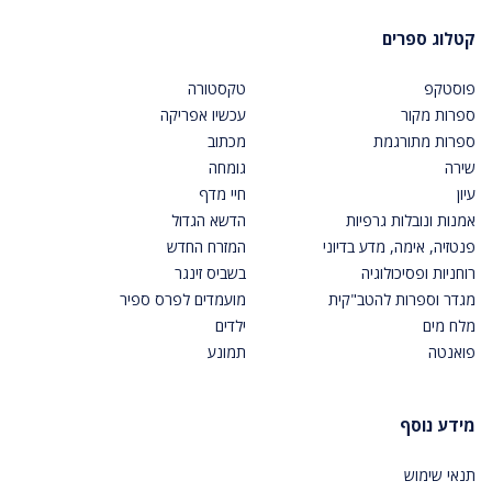
קטלוג ספרים
פוסטקפ
טקסטורה
ספרות מקור
עכשיו אפריקה
ספרות מתורגמת
מכתוב
שירה
גומחה
עיון
חיי מדף
אמנות ונובלות גרפיות
הדשא הגדול
פנטזיה, אימה, מדע בדיוני
המזרח החדש
רוחניות ופסיכולוגיה
בשביס זינגר
מגדר וספרות להטב"קית
מועמדים לפרס ספיר
מלח מים
ילדים
פואנטה
תמונע
מידע נוסף
תנאי שימוש