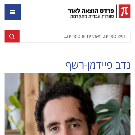
דף ה
נדב פיידמן-רשף