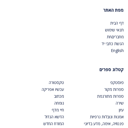
מפת האתר
דף הבית
תנאי שימוש
מחברים\ות
הגשת כתבי יד
English
קטלוג ספרים
פוסטקפ
טקסטורה
ספרות מקור
עכשיו אפריקה
ספרות מתורגמת
מכתוב
שירה
גומחה
עיון
חיי מדף
אמנות ונובלות גרפיות
הדשא הגדול
פנטזיה, אימה, מדע בדיוני
המזרח החדש