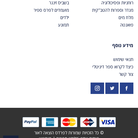
רוחניות ופסיכולוגיה
בשביס זינגר
מגדר וספרות להטב"קית
מועמדים לפרס ספיר
מלח מים
ילדים
פואנטה
תמונע
מידע נוסף
תנאי שימוש
כיצד לקרוא ספר דיגיטלי
צור קשר
פייסבוק
אינסטגרם
https://twitter.com/PardesPublish
© כל הזכויות שמורות לפרדס הוצאה לאור