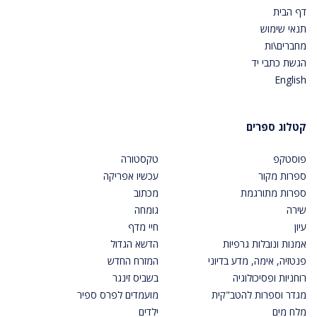
דף הבית
תנאי שימוש
מחברים\ות
הגשת כתבי יד
English
קטלוג ספרים
פוסטקפ
טקסטורה
ספרות מקור
עכשיו אפריקה
ספרות מתורגמת
מכתוב
שירה
גומחה
עיון
חיי מדף
אמנות ונובלות גרפיות
הדשא הגדול
פנטזיה, אימה, מדע בדיוני
המזרח החדש
רוחניות ופסיכולוגיה
בשביס זינגר
מגדר וספרות להטב"קית
מועמדים לפרס ספיר
מלח מים
ילדים