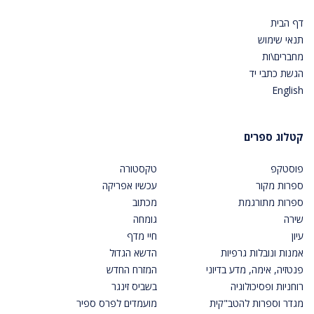
דף הבית
תנאי שימוש
מחברים\ות
הגשת כתבי יד
English
קטלוג ספרים
פוסטקפ
טקסטורה
ספרות מקור
עכשיו אפריקה
ספרות מתורגמת
מכתוב
שירה
גומחה
עיון
חיי מדף
אמנות ונובלות גרפיות
הדשא הגדול
פנטזיה, אימה, מדע בדיוני
המזרח החדש
רוחניות ופסיכולוגיה
בשביס זינגר
מגדר וספרות להטב"קית
מועמדים לפרס ספיר