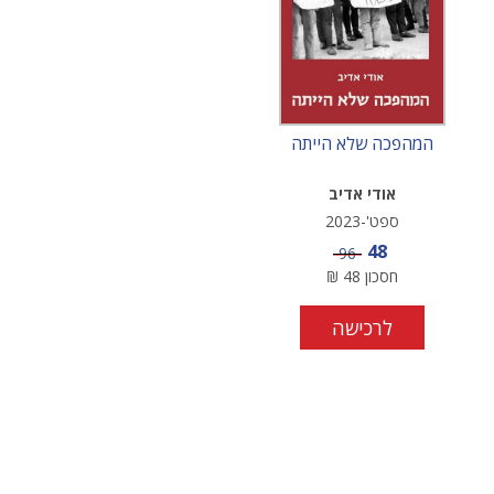
המהפכה שלא הייתה
אודי אדיב
ספט'-2023
מחיר מבצע
48
מחיר
96
חסכון
48
₪
לרכישה