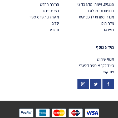
פנטזיה, אימה, מדע בדיוני
המזרח החדש
רוחניות ופסיכולוגיה
בשביס זינגר
מגדר וספרות להטב"קית
מועמדים לפרס ספיר
מלח מים
ילדים
פואנטה
תמונע
מידע נוסף
תנאי שימוש
כיצד לקרוא ספר דיגיטלי
צור קשר
פייסבוק
אינסטגרם
https://twitter.com/PardesPublish